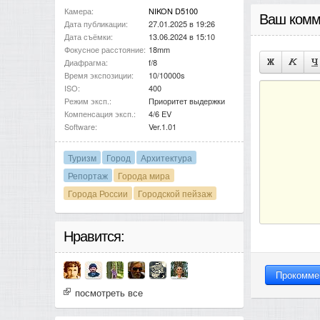
Камера:
NIKON D5100
Ваш комм
Дата публикации:
27.01.2025 в 19:26
Дата съёмки:
13.06.2024 в 15:10
Фокусное расстояние:
18mm
Диафрагма:
f/8
Время экспозиции:
10/10000s
ISO:
400
Режим эксп.:
Приоритет выдержки
Компенсация эксп.:
4/6 EV
Software:
Ver.1.01
Туризм
Город
Архитектура
Репортаж
Города мира
Города России
Городской пейзаж
Нравится:
посмотреть все