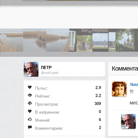
ПЕТР
Коммента
@mat1yash
Nat
2.9
Пульс:
!!!
2.2
Рейтинг:
мес
309
Просмотров:
0
В избранном:
6
Мнений:
2
Комментариев: