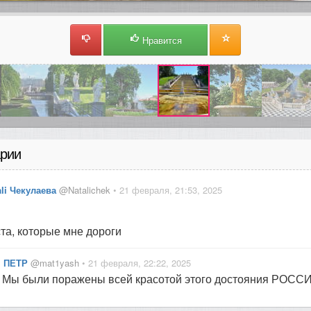
Нравится
рии
ali Чекулаева
@Natalichek
• 21 февраля, 21:53, 2025
та, которые мне дороги
ПЕТР
@mat1yash
• 21 февраля, 22:22, 2025
Мы были поражены всей красотой этого достояния РОССИ