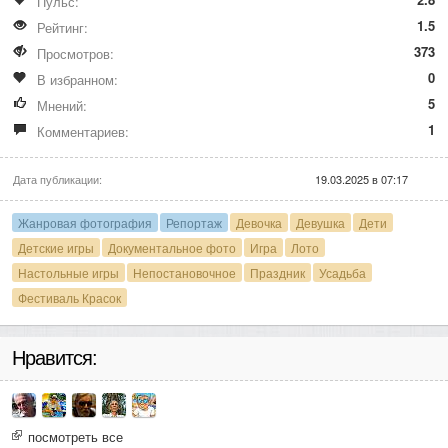
Пульс:
1.5
Рейтинг:
373
Просмотров:
0
В избранном:
5
Мнений:
1
Комментариев:
Дата публикации:
19.03.2025 в 07:17
Жанровая фотография
Репортаж
Девочка
Девушка
Дети
Детские игры
Документальное фото
Игра
Лото
Настольные игры
Непостановочное
Праздник
Усадьба
Фестиваль Красок
Нравится:
посмотреть все