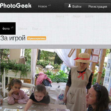
+1
Регистрация
Новое
Войти
+2
Лента
Люди
Блоги
+1
Фото
Школа
Еще ...
За игрой
Нужна критика