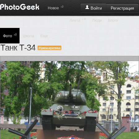
+2
Регистрация
Новое
Войти
+32
Лента
Люди
Блоги
+2
Фото
Школа
Еще ...
Танк Т-34
Нужна критика