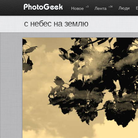
+3
+34
Люди
Новое
Лента
с небес на землю