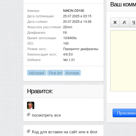
Ваш комм
Камера:
NIKON D5100
Дата публикации:
25.07.2025 в 23:15
Дата съёмки:
20.07.2025 в 14:26
Фокусное расстояние:
22mm
Диафрагма:
f/6
Время экспозиции:
10/6400s
ISO:
100
Режим эксп.:
Приоритет диафрагмы
Компенсация эксп.:
4/6 EV
Software:
Ver.1.01
Абстракт
Fine Art
Коллаж
Нравится:
посмотреть все
Код для вставки на сайт или в блог