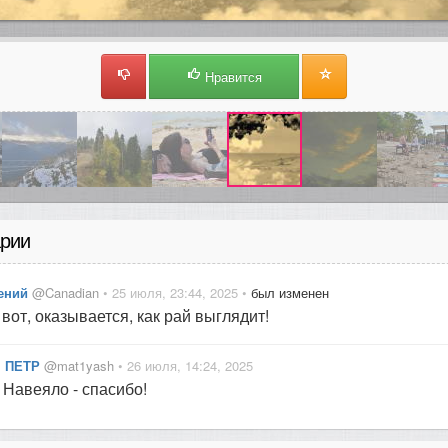
Нравится
рии
ений
@Canadian
• 25 июля, 23:44, 2025 •
был изменен
 вот, оказывается, как рай выглядит!
ПЕТР
@mat1yash
• 26 июля, 14:24, 2025
Навеяло - спасибо!