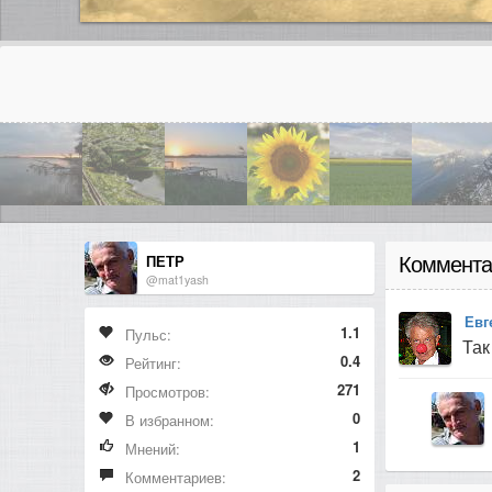
ПЕТР
Коммента
@mat1yash
Евг
1.1
Пульс:
Так
0.4
Рейтинг:
271
Просмотров:
0
В избранном:
1
Мнений:
2
Комментариев: