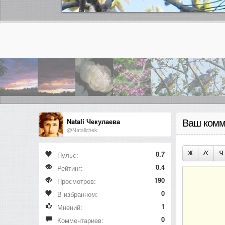
Natali Чекулаева
Ваш комм
@Natalichek
0.7
Пульс:
0.4
Рейтинг:
190
Просмотров:
0
В избранном:
1
Мнений:
0
Комментариев: