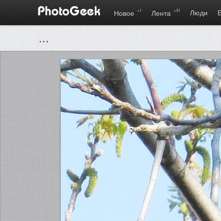
+1
+31
Люди
Новое
Лента
...