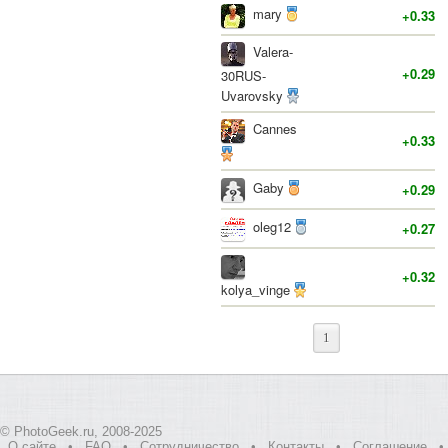
mary
+0.33
Valera-
+0.29
30RUS-
Uvarovsky
Cannes
+0.33
Gaby
+0.29
oleg12
+0.27
+0.32
kolya_vinge
1
© PhotoGeek.ru, 2008-2025
О сайте
•
FAQ
•
Сотрудничество
•
Контакты
•
Соглашение
•