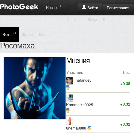
+1
Регистрация
Новое
Войти
+2
Лента
Люди
Блоги
+1
Фото
Школа
Еще ...
Росомаха
Мнения
Участник
Вес
nafandey
+0.38
+0.32
Karamelka0325
+0.32
8nema8888