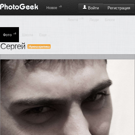
+8
Регистрация
Новое
Войти
+35
Лента
Люди
Блоги
+8
Фото
Школа
Еще ...
Сергей
Нужна критика