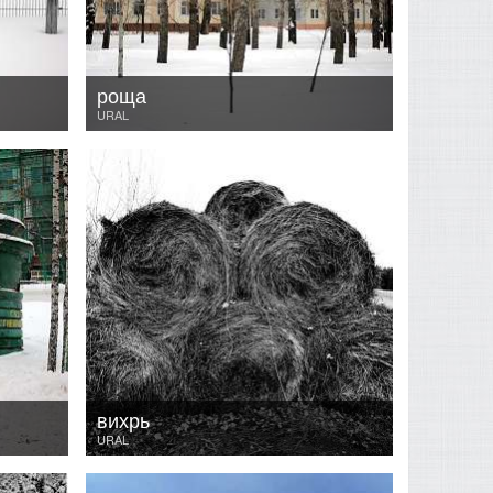
роща
URAL
вихрь
URAL