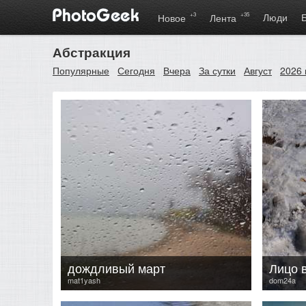
+3
+35
Люди
Новое
Лента
Абстракция
Популярные
Сегодня
Вчера
За сутки
Август
2026 
дождливый март
Лицо 
mat1yash
dom24a