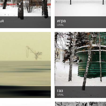
ья
игра
URAL
газ
URAL