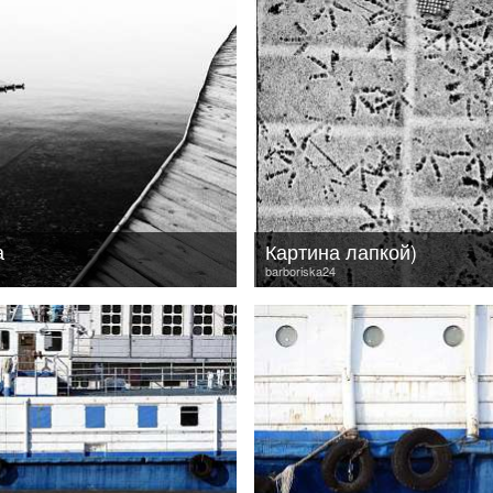
а
Картина лапкой)
barboriska24