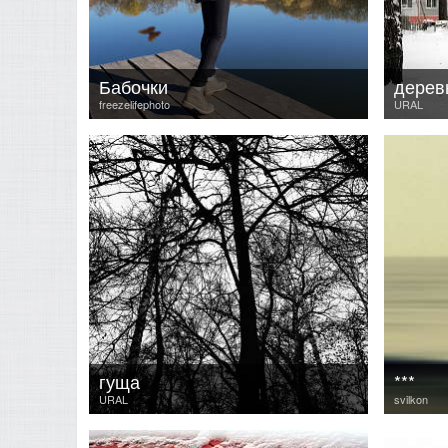
Бабочки
дерев
freezelifephoto
URAL
гуща
***
URAL
svilkon