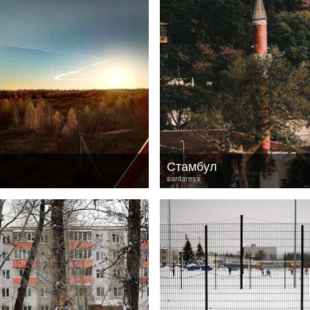
Стамбул
santaresx