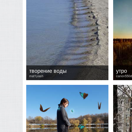
творение воды
утро
mat1yash
canon550d