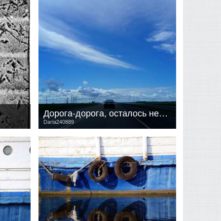
Дорога-дорога, осталось немного...
Daria240889