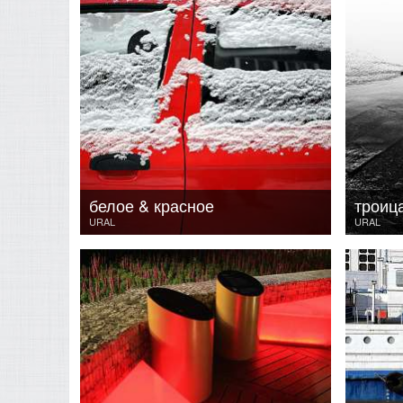
белое & красное
троиц
URAL
URAL