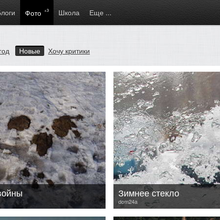
Блоги
+3
Школа
Еще ...
Фото
год
Новые
Хочу критики
войны
Зимнее стекло
dom24a