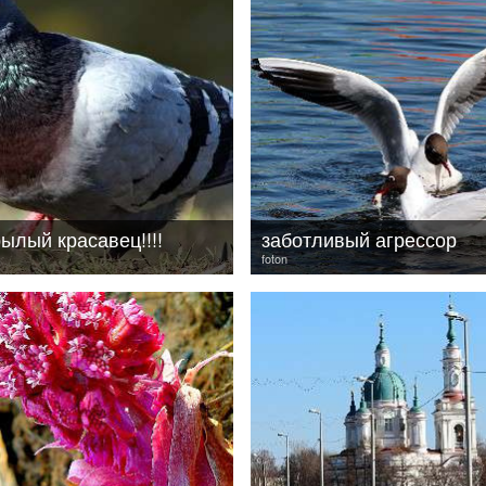
ылый красавец!!!!
заботливый агрессор
foton