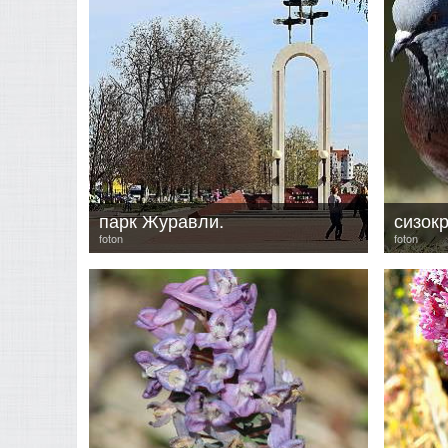
парк Журавли.
сизокр
foton
foton