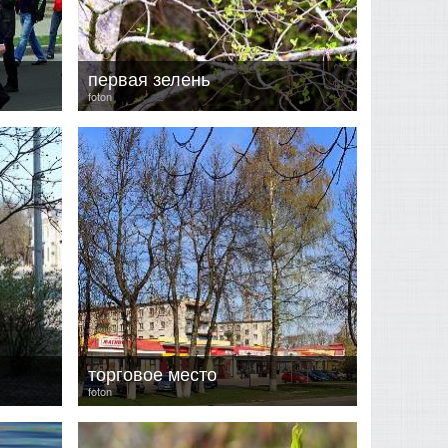
первая зелень
foton
торговое место
foton