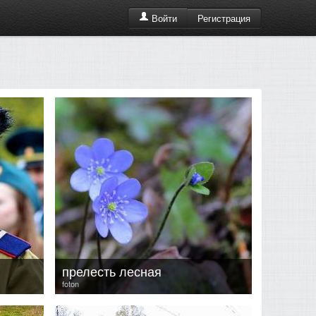
Регистрация
Войти
прелесть лесная
foton