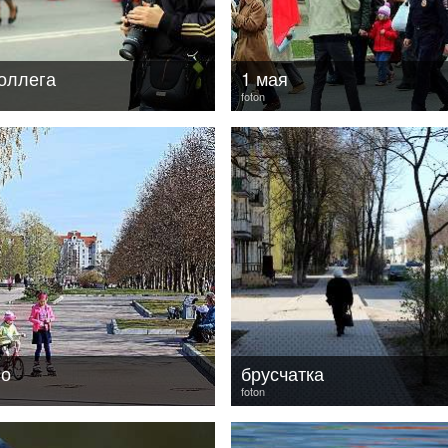
оллега
1 мая
foton
во
брусчатка
foton