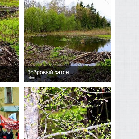
бобровый затон
foton