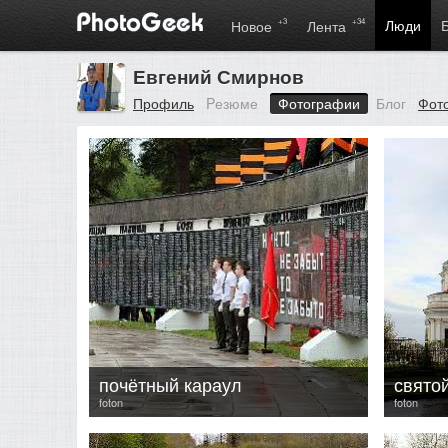
+3
+34
Люди
Новое
Лента
Евгений Смирнов
Профиль
Pезюме
Фотографии
Блог
Фот
почётный караул
свято
foton
foton