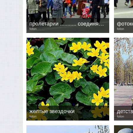
пролетарии ........... соединяйтесь!!!
фоток
foton
foton
желтые звездочки
детст
foton
foton