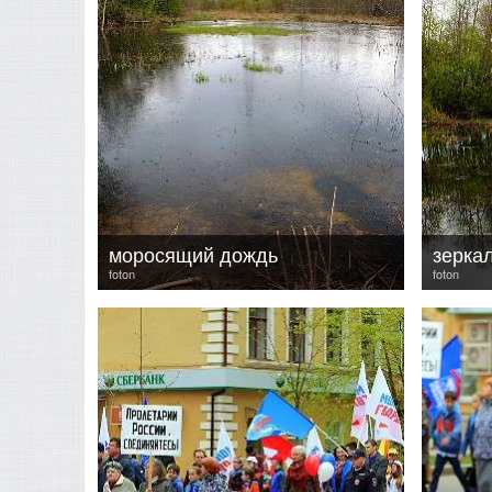
моросящий дождь
зерка
foton
foton