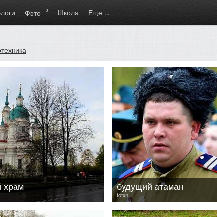
Блоги
+3
Школа
Еще ...
Фото
отехника
й храм
будущий атаман
foton