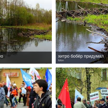
ло
хитро бобёр придумал
foton