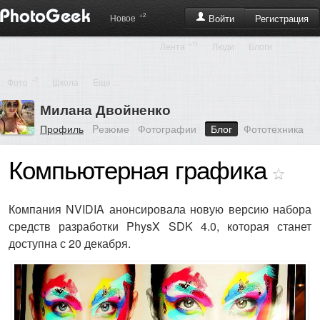
+2
Регистрация
Новое
Войти
+11
Лента
Люди
Блоги
+2
Фото
Школа
Еще ...
Милана Двойненко
Профиль
Pезюме
Фотографии
Блог
Фототехника
Компьютерная графика
Компания NVIDIA анонсировала новую версию набора
средств разработки PhysX SDK 4.0, которая станет
доступна с 20 декабря.