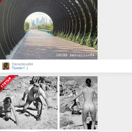
Danezkius94
Привет! :)