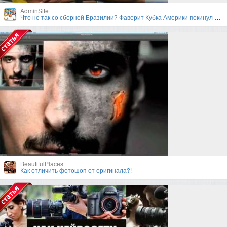
AdminSite
Что не так со сборной Бразилии? Фаворит Кубка Америки покинул турнир в первом раунде плей-офф
BeautifulPlaces
Как отличить фотошоп от оригинала?!