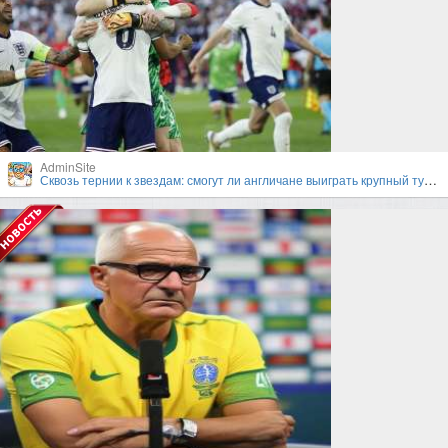
AdminSite
Сквозь тернии к звездам: смогут ли англичане выиграть крупный турнир под руководством Гарета Саутгейта?