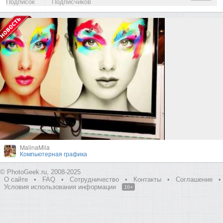
Подписок
Подписчиков
MalinaMila
Компьютерная графика
© PhotoGeek.ru, 2008-2025
О сайте
•
FAQ
•
Сотрудничество
•
Контакты
•
Соглашение
•
Условия использования информации
16+