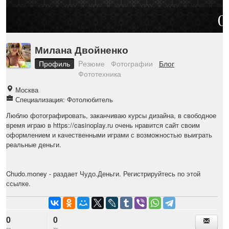
0
Милана Двойненко
Профиль
Pезюме
Фотографии
Блог
Фототехника
Москва
Специализация: Фотолюбитель
Люблю фотографировать, заканчиваю курсы дизайна, в свободное
время играю в https://casinoplay.ru очень нравится сайт своим
оформлением и качественными играми с возможностью выиграть
реальные деньги.
Chudo.money
- раздает Чудо.Деньги. Регистрируйтесь по этой
ссылке.
0
0