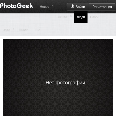
+8
Регистрация
Новое
Войти
+35
Лента
Люди
Блоги
+8
Фото
Школа
Еще ...
Нет фотографии