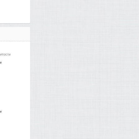
итости
и
и