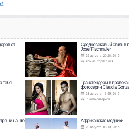
м?
оров от
Средневековый стиль в 
Josef Fischnaller
29 августа, 20:20, 2015
комментариев нет
а тебя
Трансгендеры в провока
фотосерии Claudia Gonza
28 августа, 13:55, 2015
7 комментариев
тря ни на что
Африканские модники
26 августа, 08:13, 2015