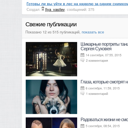
Готовы ли вы уйти в лес на ниделю за одним снимко
Создал:
Ilya_vasilev
, сообщений: 375
Свежие публикации
Показано 12 из 515 публикаций,
показать все
Шикарные портреты танц
Сергея Суховея
14 сентября, 07:55, 2015
2 комментария
Глаза, которые смотрят н
6 сентября, 11:59, 2015
1 комментарий
Радоваться жизни не смо
5 сентября, 08:54, 2015