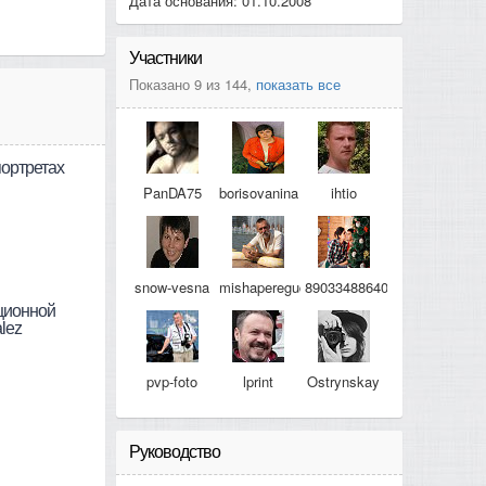
Дата основания: 01.10.2008
Участники
Показано 9 из 144,
показать все
портретах
PanDA75
borisovanina
ihtio
snow-vesna
mishaperegudov
89033488640
ционной
lez
pvp-foto
lprint
Ostrynskay
Руководство