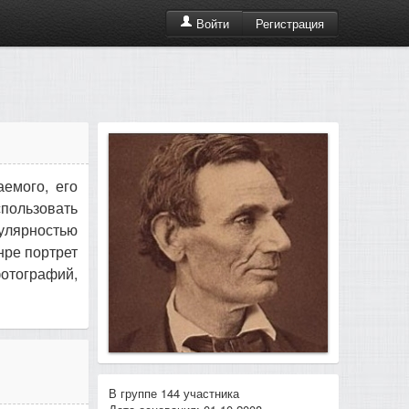
Регистрация
Войти
аемого, его
пользовать
улярностью
нре портрет
отографий,
В группе 144 участника