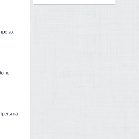
третах
toine
треты на