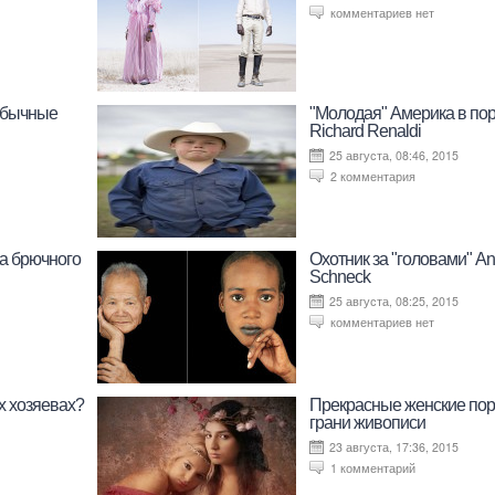
комментариев нет
обычные
"Молодая" Америка в пор
Richard Renaldi
25 августа, 08:46, 2015
2 комментария
на брючного
Охотник за "головами" An
Schneck
25 августа, 08:25, 2015
комментариев нет
х хозяевах?
Прекрасные женские пор
грани живописи
23 августа, 17:36, 2015
1 комментарий