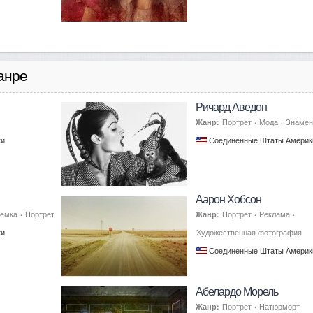
анре
Ричард Аведон
Жанр:
Портрет
·
Мода
·
Знамен
ки
Соединенные Штаты Америк
Аарон Хобсон
ъемка
·
Портрет
Жанр:
Портрет
·
Реклама
·
ки
Художественная фотография
Соединенные Штаты Америк
Абелардо Морель
Жанр:
Портрет
·
Натюрморт