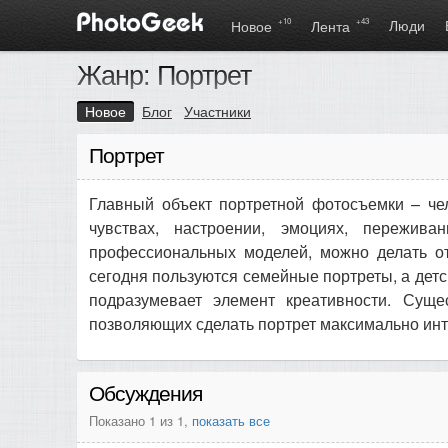
+10
+43
Люди
Новое
Лента
Жанр: Портрет
Новое
Блог
Участники
Портрет
Главный объект портретной фотосъемки – чел
чувствах, настроении, эмоциях, пережив
профессиональных моделей, можно делать о
сегодня пользуются семейные портреты, а дет
подразумевает элемент креативности. Сущ
позволяющих сделать портрет максимально ин
Обсуждения
Показано 1 из 1,
показать все