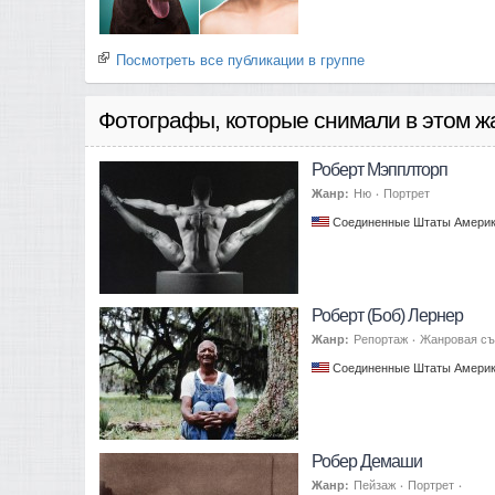
Посмотреть все публикации в группе
Фотографы, которые снимали в этом ж
Роберт Мэпплторп
Жанр:
Ню
·
Портрет
Соединенные Штаты Амери
Роберт (Боб) Лернер
Жанр:
Репортаж
·
Жанровая с
Соединенные Штаты Амери
Робер Демаши
Жанр:
Пейзаж
·
Портрет
·