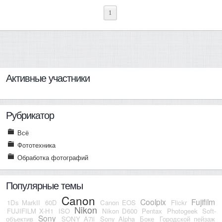
1
Активные участники
Рубрикатор
Всё
Фототехника
Обработка фотографий
Популярные темы
Canon
Coolpix
Fujifilm
1Ds MarkII
60D
Canon EOS
Flickr
Nikon
FUJIFILM X-H1
ISO
Nikon D600
Pentax
Photogeek
Soft-
Sony
объектив
SONY A7ii
Sony Alpha
Боке
Городской пейзаж