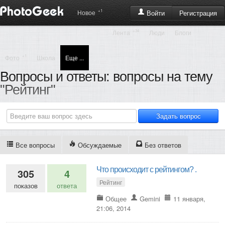
+1
Регистрация
Новое
Войти
+34
Лента
Люди
Блоги
+1
Фото
Школа
Еще ...
Вопросы и ответы: вопросы на тему
"Рейтинг"
Все вопросы
Обсуждаемые
Без ответов
Что происходит с рейтингом? .
305
4
Рейтинг
показов
ответа
Общее
Gemini
11 января,
21:06, 2014