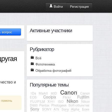
Регистрация
Войти
Активные участники
Рубрикатор
другая
Всё
Фототехника
Обработка фотографий
ачество и
Популярные темы
Canon
1Ds MarkII
60D
Canon
Coolpix
Fujifilm
EOS
Flickr
Nikon
е помочь
FUJIFILM X-H1
ISO
Nikon
D600
Pentax
Photogeek
Soft-объектив
Sony
SONY A7ii
Sony Alpha
Боке