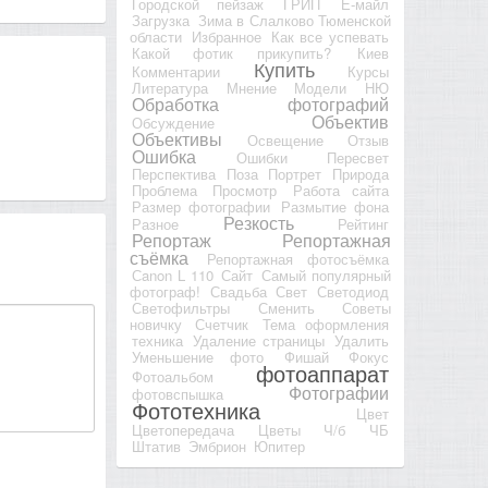
Городской пейзаж
ГРИП
Е-майл
Загрузка
Зима в Слалково Тюменской
области
Избранное
Как все успевать
Какой фотик прикупить?
Киев
Купить
Комментарии
Курсы
Литература
Мнение
Модели
НЮ
Обработка фотографий
Объектив
Обсуждение
Объективы
Освещение
Отзыв
Ошибка
Ошибки
Пересвет
Перспектива
Поза
Портрет
Природа
Проблема
Просмотр
Работа сайта
Размер фотографии
Размытие фона
Резкость
Разное
Рейтинг
Репортаж
Репортажная
съёмка
Репортажная фотосъёмка
Сanon L 110
Сайт
Самый популярный
фотограф!
Свадьба
Свет
Светодиод
Светофильтры
Сменить
Советы
новичку
Счетчик
Тема оформления
техника
Удаление страницы
Удалить
Уменьшение фото
Фишай
Фокус
фотоаппарат
Фотоальбом
Фотографии
фотовспышка
Фототехника
Цвет
Цветопередача
Цветы
Ч/б
ЧБ
Штатив
Эмбрион
Юпитер