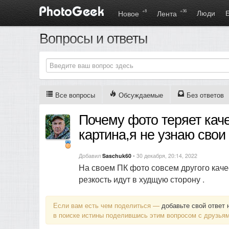
+8
+36
Люди
Новое
Лента
Вопросы и ответы
Все вопросы
Обсуждаемые
Без ответов
Почему фото теряет каче
картина,я не узнаю свои
Добавил
Saschuk60
• 30 декабря, 20:14, 2022
На своем ПК фото совсем другого качес
резкость идут в худщую сторону .
Если вам есть чем поделиться —
добавьте свой ответ 
в поиске истины поделившись этим вопросом с друзьям