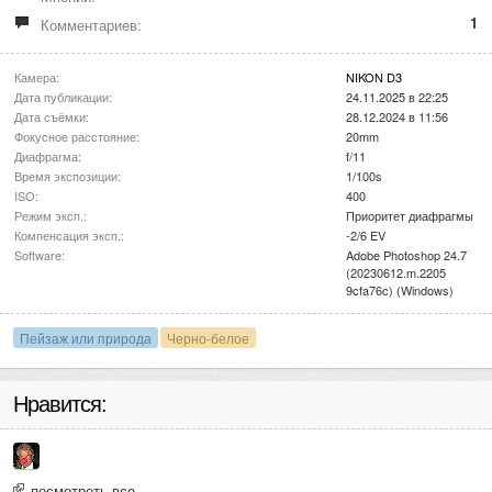
1
Комментариев:
Камера:
NIKON D3
Дата публикации:
24.11.2025 в 22:25
Дата съёмки:
28.12.2024 в 11:56
Фокусное расстояние:
20mm
Диафрагма:
f/11
Время экспозиции:
1/100s
ISO:
400
Режим эксп.:
Приоритет диафрагмы
Компенсация эксп.:
-2/6 EV
Software:
Adobe Photoshop 24.7
(20230612.m.2205
9cfa76c) (Windows)
Пейзаж или природа
Черно-белое
Нравится:
посмотреть все