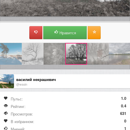
Нравится
василий некрашевич
@wasin
1.0
Пульс:
0.4
Рейтинг:
631
Просмотров:
0
В избранном:
1
Мнений: