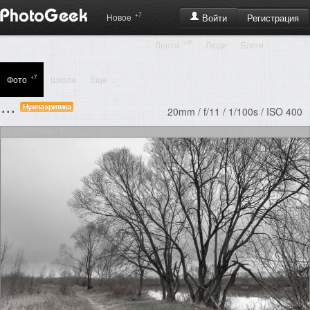
+7
Регистрация
Новое
Войти
+42
Лента
Люди
Блоги
+7
Фото
Школа
Еще ...
...
Нужна критика
20mm / f/11 / 1/100s / ISO 400