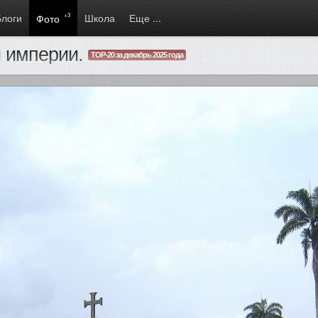
Блоги
+3
Школа
Еще ...
Фото
 империи.
TOP-20 за декабрь 2025 года