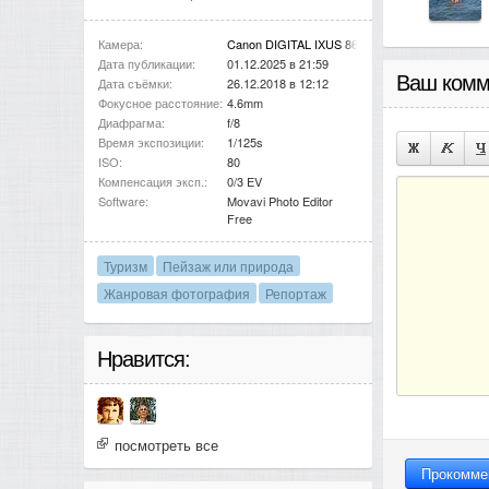
Камера:
Canon DIGITAL IXUS 860 IS
Дата публикации:
01.12.2025 в 21:59
Ваш комм
Дата съёмки:
26.12.2018 в 12:12
Фокусное расстояние:
4.6mm
Диафрагма:
f/8
Время экспозиции:
1/125s
ISO:
80
Компенсация эксп.:
0/3 EV
Software:
Movavi Photo Editor
Free
Туризм
Пейзаж или природа
Жанровая фотография
Репортаж
Нравится:
посмотреть все