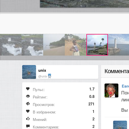
unix
Коммента
@unix
Евг
1.7
Пульс:
Пон
0.8
Рейтинг:
лин
271
Просмотров:
Вы 
1
В избранном:
2
Мнений:
2
Комментариев: