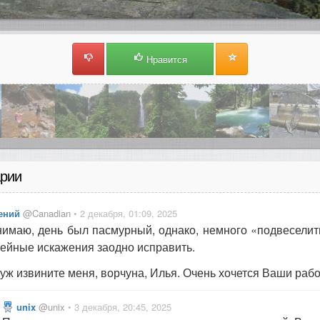
Нравится
рии
ений
@Canadian
• 2 декабря, 01:09, 2025
имаю, день был пасмурный, однако, немного «подвеселит
ейные искажения заодно исправить.
уж извините меня, ворчуна, Илья. Очень хочется Ваши раб
unix
@unix
• 3 декабря, 20:45, 2025