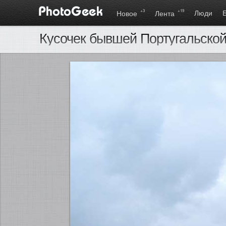
+3
+19
Люди
Новое
Лента
Кусочек бывшей Португальской