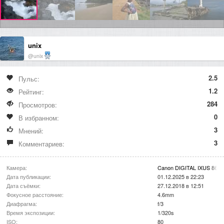
unix
@unix
2.5
Пульс:
1.2
Рейтинг:
284
Просмотров:
0
В избранном:
3
Мнений:
3
Комментариев:
Камера:
Canon DIGITAL IXUS 860 
Дата публикации:
01.12.2025 в 22:23
Дата съёмки:
27.12.2018 в 12:51
Фокусное расстояние:
4.6mm
Диафрагма:
f/3
Время экспозиции:
1/320s
ISO:
80