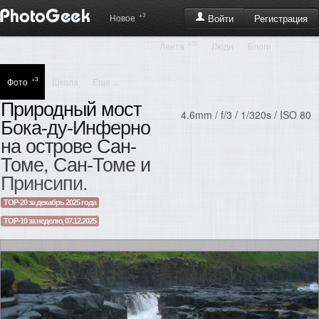
+3
Регистрация
Новое
Войти
+35
Лента
Люди
Блоги
+3
Фото
Школа
Еще ...
Природный мост
4.6mm / f/3 / 1/320s / ISO 80
Бока-ду-Инферно
на острове Сан-
Томе, Сан-Томе и
Принсипи.
TOP-20 за декабрь 2025 года
TOP-10 за неделю, 07.12.2025