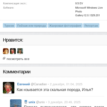
Компенсация эксп.:
0/3 EV
Software:
Microsoft Windows Live
Photo
Gallery12.0.1329.201
Туризм
Пейзаж или природа
Жанровая фотография
Репортаж
Нравится:
посмотреть все
Комментарии
Евгений
@Canadian
• 2 декабря, 01:04, 2025
Как нзывается эта скальная порода, Илья?
unix
@unix
• 3 декабря, 20:49, 2025
Порода вулканическая, это скорее всего