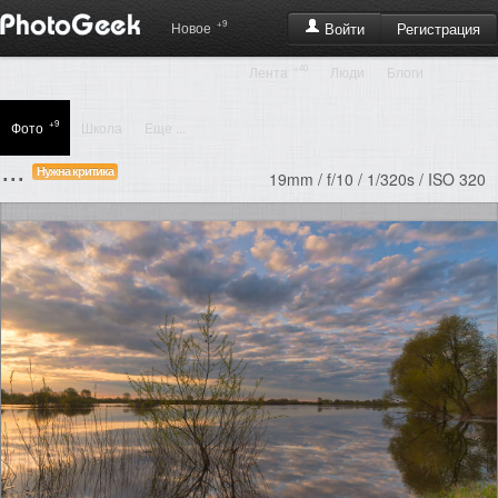
+9
Регистрация
Новое
Войти
+40
Лента
Люди
Блоги
+9
Фото
Школа
Еще ...
...
Нужна критика
19mm / f/10 / 1/320s / ISO 320