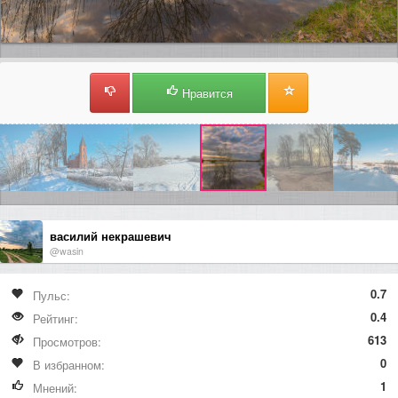
Нравится
василий некрашевич
@wasin
0.7
Пульс:
0.4
Рейтинг:
613
Просмотров:
0
В избранном:
1
Мнений: