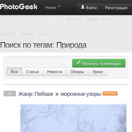
+8
Регистрация
Новое
Войти
+43
Лента
Люди
Блоги
+8
Фото
Школа
Еще ...
Поиск по тегам: Природа
Написать публикацию
Все
Статьи
Новости
Обзоры
Уроки
Жанр: Пейзаж
»
морозные узоры
0