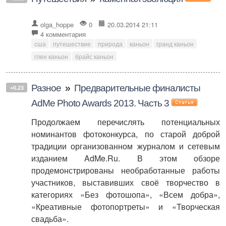
olga_hoppe
0
20.03.2014 21:11
4 комментария
сша
путешествие
природа
каньон
гранд каньон
глен каньон
брайс каньон
Разное
»
Предварительные финалисты
+0.23
AdMe Photo Awards 2013. Часть 3
Продолжаем перечислять потенциальных
номинантов фотоконкурса, по старой доброй
традиции организованном журналом и сетевым
изданием AdMe.Ru. В этом обзоре
продемонстрированы необработанные работы
участников, выставивших своё творчество в
категориях «Без фотошопа», «Всем добра»,
«Креативные фотопортреты» и «Творческая
свадьба».