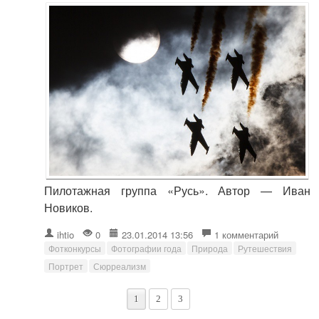
Пилотажная группа «Русь». Автор — Иван
Новиков.
ihtio
0
23.01.2014 13:56
1 комментарий
Фотконкурсы
Фотографии года
Природа
Рутешествия
Портрет
Сюрреализм
1
2
3