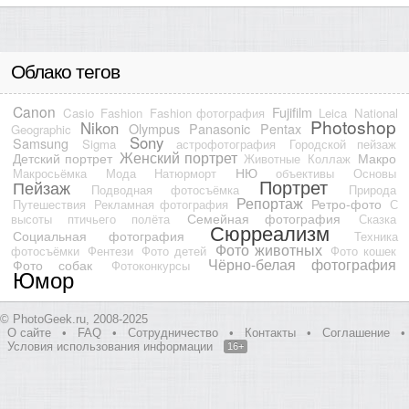
Облако тегов
Canon
Fujifilm
Casio
Fashion
Fashion фотография
Leica
National
Photoshop
Nikon
Olympus
Panasonic
Pentax
Geographic
Sony
Samsung
Sigma
астрофотография
Городской пейзаж
Женский портрет
Детский портрет
Макро
Животные
Коллаж
НЮ
Макросьёмка
Мода
Натюрморт
объективы
Основы
Портрет
Пейзаж
Подводная фотосъёмка
Природа
Репортаж
Ретро-фото
Путешествия
Рекламная фотография
С
Семейная фотография
высоты птичьего полёта
Сказка
Сюрреализм
Социальная фотография
Техника
Фото животных
фотосъёмки
Фентези
Фото детей
Фото кошек
Чёрно-белая фотография
Фото собак
Фотоконкурсы
Юмор
© PhotoGeek.ru, 2008-2025
О сайте
•
FAQ
•
Сотрудничество
•
Контакты
•
Соглашение
•
Условия использования информации
16+