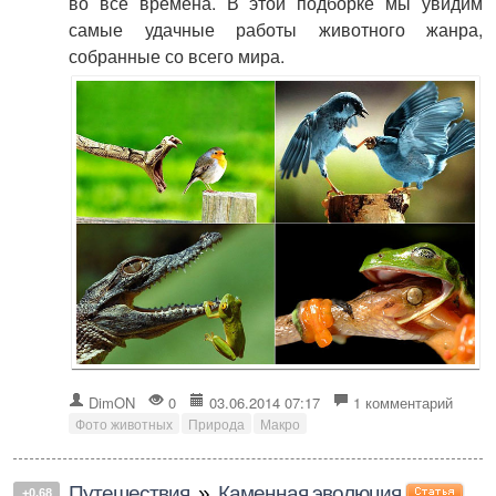
во все времена. В этой подборке мы увидим
самые удачные работы животного жанра,
собранные со всего мира.
DimON
0
03.06.2014 07:17
1 комментарий
Фото животных
Природа
Макро
Путешествия
»
Каменная эволюция
+0.68