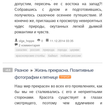
допустим, пересечь ее с востока на запад?!
Собравшись с духом и подготовившись,
получилось сказочное осеннее путешествие. И
конечно же, приглашаю к просмотру невероятных
чудес природы, окутанных легкой дымкой
романтики и чувств.
olga_hoppe
0
11.12.2014 03:35
2 комментария
сахалин
россия
природа
города
церкви
красноярские столбы
байкал
пейажи россии
Разное
»
Жизнь прекрасна. Позитивные
+0.9
фотографии к пятнице
Наш мир прекрасен во всех его проявлениях, как
бы мы не сталкивались с его и неприятными
сторонами. Красота существует в глазах
смотрящего, поэтому чем вдумчивее и