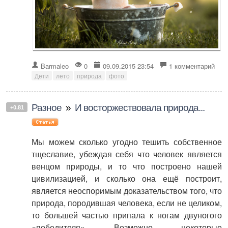
Barmaleo
0
09.09.2015 23:54
1 комментарий
Дети
лето
природа
фото
Разное
»
И восторжествовала природа...
+0.81
Мы можем сколько угодно тешить собственное
тщеславие, убеждая себя что человек является
венцом природы, и то что построено нашей
цивилизацией, и сколько она ещё построит,
является неоспоримым доказательством того, что
природа, породившая человека, если не целиком,
то большей частью припала к ногам двуногого
«победителя». Возможно, некоторые