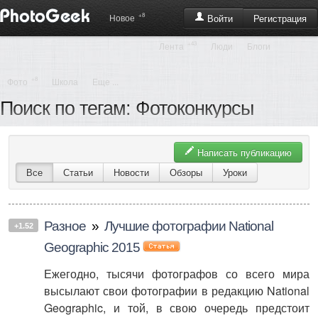
+8
Регистрация
Новое
Войти
+43
Лента
Люди
Блоги
+8
Фото
Школа
Еще ...
Поиск по тегам: Фотоконкурсы
Написать публикацию
Все
Статьи
Новости
Обзоры
Уроки
Разное
»
Лучшие фотографии National
+1.52
Geographic 2015
Ежегодно, тысячи фотографов со всего мира
высылают свои фотографии в редакцию National
Geographic, и той, в свою очередь предстоит