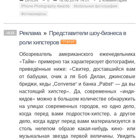
iPhone Photography Awards
Мобильная фотография
Фотоконкурсы
Реклама
»
Представители шоу-бизнеса в
+0.21
роли хипстеров
Обозреватель американского еженедельника
«Тайм» примерно так характеризует фотографии,
приведённые ниже: «Свитер, доставшийся вам
от бабушки, очик а ля Боб Дилан, джинсовые
бриджи, кеды „Converse“ и банка „Pabst“ — да вы
настоящий хипстер». Да, современных «инди-
кидов» можно в большом количестве обнаружить
на улицах современных городов, но одно дело,
когда перед вами подросток-хипстер, а другое
дело, когда вдруг перед вами материализуется в
столь нелепом образе какая-нибудь кино- или
музыкальная звезда первой величины. Увидеть