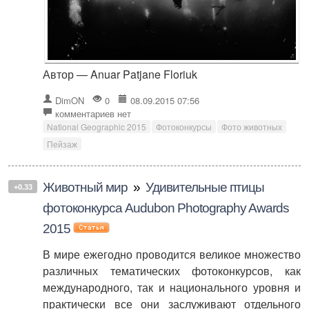
Автор — Anuar Patjane Floriuk
DimON
0
08.09.2015 07:56
комментариев нет
National Geographic 2015
Фотоконкурсы
Фото животных
Пейзаж
Животный мир
»
Удивительные птицы
+0.33
фотоконкурса Audubon Photography Awards
2015
В мире ежегодно проводится великое множество
различных тематических фотоконкурсов, как
международного, так и национального уровня и
практически все они заслуживают отдельного