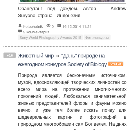
Орангутанг под дождем. Автор — Andrew
Suryono, страна --Индонезия
Fotoohotnik
0
16.12.2014 11:24
2 комментария
Sony World Photography Awards-2015
Фотоконкурсы
Животный мир
»
"Дань" природе на
+0.6
ежегодном конкурсе Society of Biology
Природа является бесконечным источником,
музой, вдохновляющей творческих личностей со
всего мира на протяжении многих-многих
поколений людей. Любоваться занимательной
жизнью представителей флоры и фауны можно
вечно, и уже тем более искать почву для
шедевральных картин и фотографий в
природном многообразии сам Бог велел. На днях