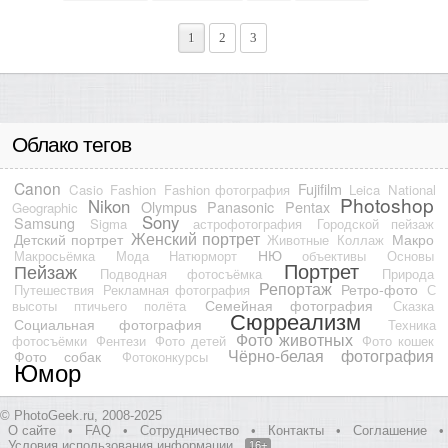
1
2
3
Облако тегов
Canon
Fujifilm
Casio
Fashion
Fashion фотография
Leica
National
Photoshop
Nikon
Olympus
Panasonic
Pentax
Geographic
Sony
Samsung
Sigma
астрофотография
Городской пейзаж
Женский портрет
Детский портрет
Макро
Животные
Коллаж
НЮ
Макросьёмка
Мода
Натюрморт
объективы
Основы
Портрет
Пейзаж
Подводная фотосъёмка
Природа
Репортаж
Ретро-фото
Путешествия
Рекламная фотография
С
Семейная фотография
высоты птичьего полёта
Сказка
Сюрреализм
Социальная фотография
Техника
Фото животных
фотосъёмки
Фентези
Фото детей
Фото кошек
Чёрно-белая фотография
Фото собак
Фотоконкурсы
Юмор
© PhotoGeek.ru, 2008-2025
О сайте
•
FAQ
•
Сотрудничество
•
Контакты
•
Соглашение
•
Условия использования информации
16+