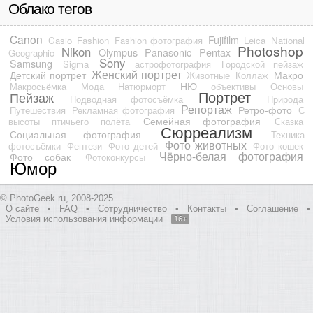
Облако тегов
Canon
Fujifilm
Casio
Fashion
Fashion фотография
Leica
National
Photoshop
Nikon
Olympus
Panasonic
Pentax
Geographic
Sony
Samsung
Sigma
астрофотография
Городской пейзаж
Женский портрет
Детский портрет
Макро
Животные
Коллаж
НЮ
Макросьёмка
Мода
Натюрморт
объективы
Основы
Портрет
Пейзаж
Подводная фотосъёмка
Природа
Репортаж
Ретро-фото
Путешествия
Рекламная фотография
С
Семейная фотография
высоты птичьего полёта
Сказка
Сюрреализм
Социальная фотография
Техника
Фото животных
фотосъёмки
Фентези
Фото детей
Фото кошек
Чёрно-белая фотография
Фото собак
Фотоконкурсы
Юмор
© PhotoGeek.ru, 2008-2025
О сайте
•
FAQ
•
Сотрудничество
•
Контакты
•
Соглашение
•
Условия использования информации
16+