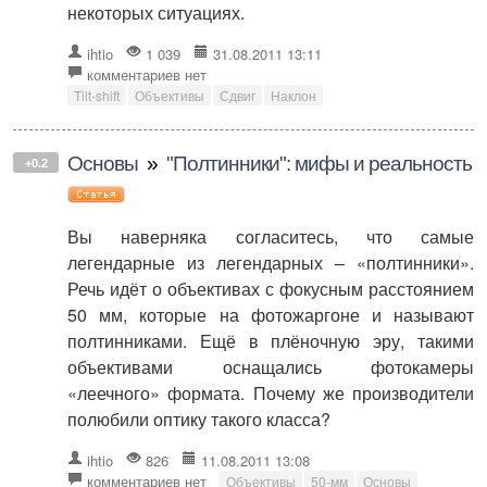
некоторых ситуациях.
ihtio
1 039
31.08.2011 13:11
комментариев нет
Tilt-shift
Объективы
Сдвиг
Наклон
Основы
»
"Полтинники": мифы и реальность
+0.2
Вы наверняка согласитесь, что самые
легендарные из легендарных – «полтинники».
Речь идёт о объективах с фокусным расстоянием
50 мм, которые на фотожаргоне и называют
полтинниками. Ещё в плёночную эру, такими
объективами оснащались фотокамеры
«леечного» формата. Почему же производители
полюбили оптику такого класса?
ihtio
826
11.08.2011 13:08
комментариев нет
Объективы
50-мм
Основы