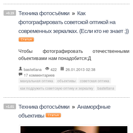
Техника фотосъёмки
»
Как
+0.19
фотографировать советской оптикой на
современных зеркалках. (Если кто не знает ;))
Чтобы фотографировать отечественными
объективами нам понадобится:Д
bastetlana
422
26.01.2013 02:38
17 комментариев
мануальная оптика
объективы
советская оптика
как подружить советскую оптику и зеркалку
bastetlana
Техника фотосъёмки
»
Анаморфные
+1.01
объективы