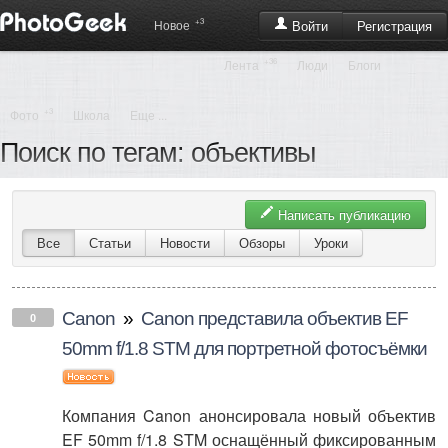
+3
Регистрация
Новое
Войти
+36
Лента
Люди
Блоги
+3
Фото
Школа
Еще ...
Поиск по тегам: объективы
Написать публикацию
Все
Статьи
Новости
Обзоры
Уроки
Canon
»
Canon представила объектив EF
0
50mm f/1.8 STM для портретной фотосъёмки
Компания Canon анонсировала новый объектив
EF 50mm f/1.8 STM оснащённый фиксированным