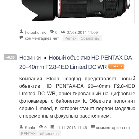
Fotoohotnik
0
07.08.2014 11:09
комментариев нет
Pentax
Объективы
Новинки
»
Новый объектив HD PENTAX-DA
+0.38
20–40mm F2.8-4ED Limited DC WR
Компания Ricoh Imaging представляет новый
объектив HD PENTAX-DA 20–40mm F2.8-4ED
Limited DC WR, ориентированный на цифровые
фотокамеры с байонетом К. Объектив пополнит
серию Limited, в которой станет первой моделью
с переменным фокусным расстоянием.
Koala
0
11.11.2013 11:46
комментариев нет
PENTAX
объективы