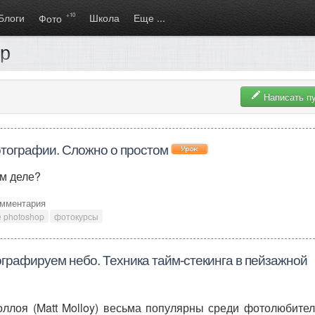
Блоги
+10
Школа
Еще ...
Фото
op
Написать п
тографии. Сложно о простом
м деле?
омментария
 photoshop
фотокурсы
графируем небо. Техника тайм-стекинга в пейзажной
ллоя (Matt Molloy) весьма популярны среди фотолюбител