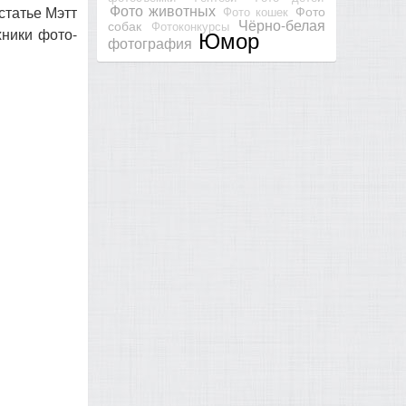
Фото животных
Фото
статье Мэтт
Фото кошек
Чёрно-белая
собак
Фотоконкурсы
хники фото-
Юмор
фотография