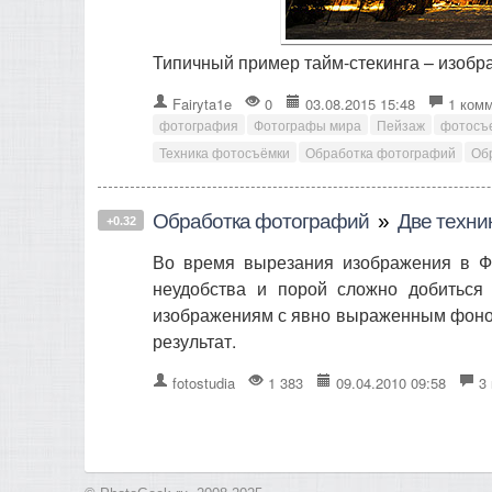
Типичный пример тайм-стекинга – изоб
Fairyta1e
0
03.08.2015 15:48
1 ком
фотография
Фотографы мира
Пейзаж
фотосъ
Техника фотосъёмки
Обработка фотографий
Об
Обработка фотографий
»
Две техни
+0.32
Во время вырезания изображения в Фо
неудобства и порой сложно добиться
изображениям с явно выраженным фоно
результат.
fotostudia
1 383
09.04.2010 09:58
3