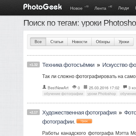
+10
+42
Люди
Новое
Лента
Поиск по тегам: уроки Photosh
Все
Статьи
Новости
Обзоры
Уроки
Техника фотосъёмки
»
Искусство фо
+1.32
Так ли сложно фотографировать на само
BestNewArt
0
25.03.2016 17:02
3 к
обучение фотографии
уроки Photoshop
обучение
Художественная фотография
»
Фото
+2.17
фотографии.
Работы канадского фотографа Мэтта Мо