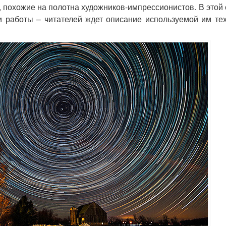
 похожие на полотна художников-импрессионистов. В этой 
ои работы – читателей ждет описание используемой им те