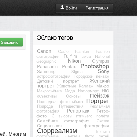
Регистрация
Войти
Облако тегов
убликацию
Canon
Casio
Fashion
Fashion
Fujifilm
фотография
Leica
National
Nikon
Olympus
Geographic
Photoshop
Panasonic
Pentax
Sony
Samsung
Sigma
астрофотография
Городской пейзаж
Женский
Детский портрет
портрет
Макро
Животные
Коллаж
НЮ
Макросьёмка
Мода
Натюрморт
Пейзаж
объективы
Основы
Портрет
Подводная фотосъёмка
Природа
Путешествия
Рекламная
Репортаж
Ретро-
фотография
фото
С высоты птичьего полёта
Семейная фотография
Сказка
Социальная фотография
Сюрреализм
Техника
ей. Многим
фотосъёмки
Фентези
Фото детей