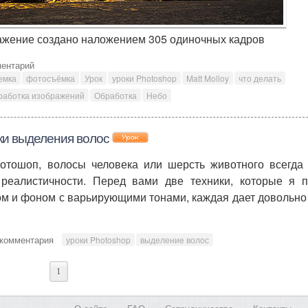
ражение создано наложением 305 одиночных кадров
ментарий
емка
фотосъёмка
Урок
уроки Photoshop
Matt Molloy
что делать
работка изображений
Обработка
Небо
ки выделения волос
тошоп, волосы человека или шерсть животного всегда 
 реалистичности. Перед вами две техники, которые я 
м и фоном с варьирующими тонами, каждая дает довольно
 комментария
уроки Photoshop
выделение волос
1