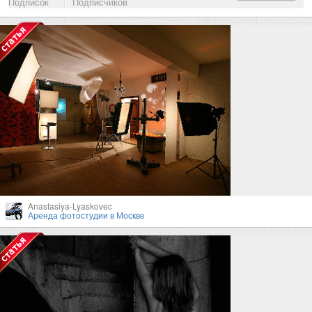
Подписок
Подписчиков
Anastasiya-Lyaskovec
Аренда фотостудии в Москве