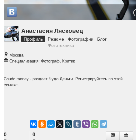
0
Анастасия Лясковец
Профиль
Pезюме
Фотографии
Блог
Фототехника
Москва
Специализация: Фотограф, Критик
Chudo.money
- раздает Чудо.Деньги. Регистрируйтесь по этой
ссылке.
0
0