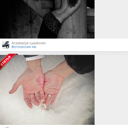
Anastasiya-Lyaskovec
Фотосессия ню