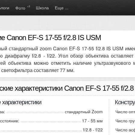
Блоги
+3
Школа
Еще ...
Фото
е Canon EF-S 17-55 f/2.8 IS USM
ый стандартный zoom Canon EF-S 17-55 f/2.8 IS USM име
 диафрагму f/2.8 - f/22. Угол обзор объектива оставляет
тей объектива можно отметить наличие ультразвукового 
 светофильтра составляет 77 мм.
ские характеристики Canon EF-S 17-55 f/2.
 характеристики
Констру
ва:
стандартный Zoom
Число опт
сстояние:
17 - 55 мм
Число гру
f/2.8 - f/22
Число ас