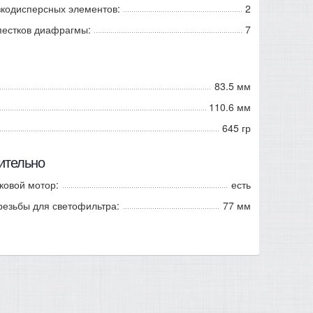
зкодисперсных элементов:
2
пестков диафрагмы:
7
83.5 мм
110.6 мм
645 гр
ительно
ковой мотор:
есть
резьбы для светофильтра:
77 мм