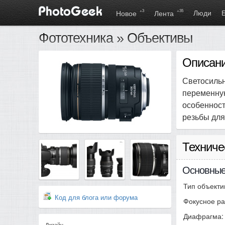
+3
+35
Люди
Новое
Лента
Фототехника
»
Объективы
Описани
Светосильн
переменную
особеннос
резьбы для
Техниче
Основные
Тип объекти
Код для блога или форума
Фокусное ра
Диафрагма:
Дизайн