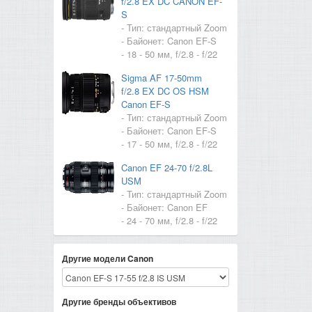
f/2.8 EX DC CANON EF-
S
- Тип: стандартный Zoom
- Байонет: Canon EF-S
- 18 - 50 мм, f/2.8 - f/22
Sigma AF 17-50mm
f/2.8 EX DC OS HSM
Canon EF-S
- Тип: стандартный Zoom
- Байонет: Canon EF-S
- 17 - 50 мм, f/2.8 - f/22
Canon EF 24-70 f/2.8L
USM
- Тип: стандартный Zoom
- Байонет: Canon EF
- 24 - 70 мм, f/2.8 - f/22
Другие модели Canon
Другие бренды объективов