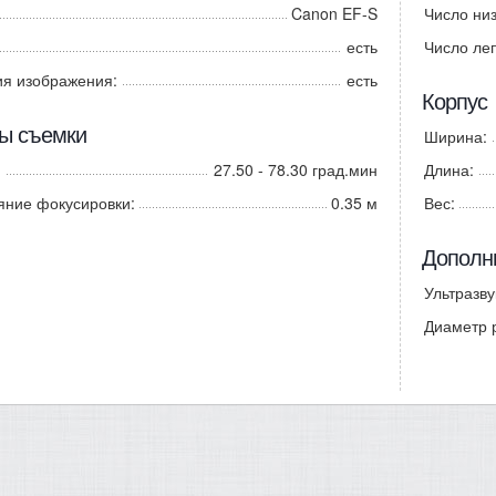
Canon EF-S
Число ни
есть
Число ле
ия изображения:
есть
Корпус
ы съемки
Ширина:
27.50 - 78.30 град.мин
Длина:
яние фокусировки:
0.35 м
Вес:
Дополн
Ультразву
Диаметр 