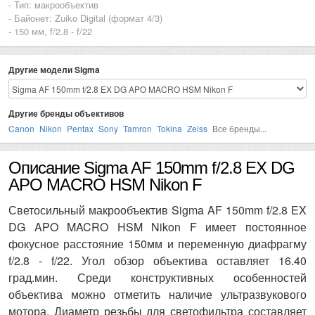
- Тип: макрообъектив
- Байонет: Zuiko Digital (формат 4/3)
- 150 мм, f/2.8 - f/22
Другие модели Sigma
Другие бренды объективов
Canon
Nikon
Pentax
Sony
Tamron
Tokina
Zeiss
Все бренды...
Описание Sigma AF 150mm f/2.8 EX DG
APO MACRO HSM Nikon F
Светосильный макрообъектив Sigma AF 150mm f/2.8 EX
DG APO MACRO HSM Nikon F имеет постоянное
фокусное расстояние 150мм и переменную диафрагму
f/2.8 - f/22. Угол обзор объектива оставляет 16.40
град.мин. Среди конструктивных особенностей
объектива можно отметить наличие ультразвукового
мотора. Диаметр резьбы для светофильтра составляет