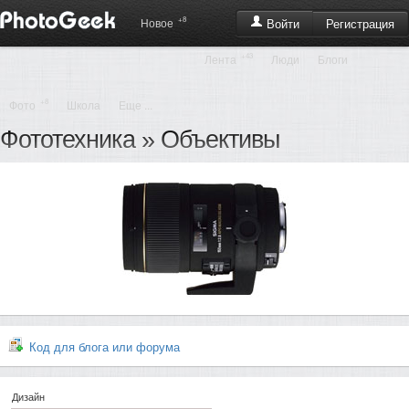
+8
Регистрация
Новое
Войти
+43
Лента
Люди
Блоги
+8
Фото
Школа
Еще ...
Фототехника
»
Объективы
Код для блога или форума
Дизайн