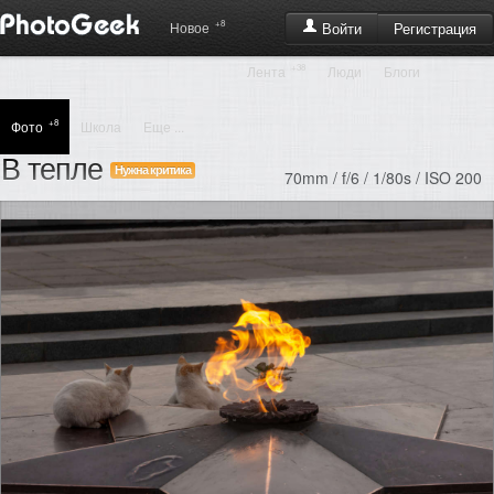
+8
Регистрация
Новое
Войти
+38
Лента
Люди
Блоги
+8
Фото
Школа
Еще ...
В тепле
Нужна критика
70mm / f/6 / 1/80s / ISO 200