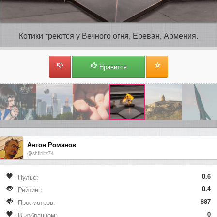
Котики греются у Вечного огня, Ереван, Армения.
Нравится
Антон Романов
@shtirlitz74
0.6
Пульс:
0.4
Рейтинг:
687
Просмотров:
0
В избранном: