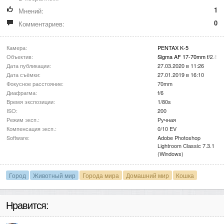
1
Мнений:
0
Комментариев:
Камера:
PENTAX K-5
Объектив:
Sigma AF 17-70mm f/2.8
Дата публикации:
27.03.2020 в 11:26
Дата съёмки:
27.01.2019 в 16:10
Фокусное расстояние:
70mm
Диафрагма:
f/6
Время экспозиции:
1/80s
ISO:
200
Режим эксп.:
Ручная
Компенсация эксп.:
0/10 EV
Software:
Adobe Photoshop
Lightroom Classic 7.3.1
(Windows)
Город
Животный мир
Города мира
Домашний мир
Кошка
Нравится: