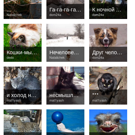
...
Га-га-га-гаага
К ночной охоте
Natalichek
dom24a
dom24a
Кошки-мышки
Нечеловеческое терпение ))) 2
Друг человека
dedo
Natalichek
dom24a
и холод не страшен
несмышлёныш
***
mat1yash
mat1yash
mat1yash