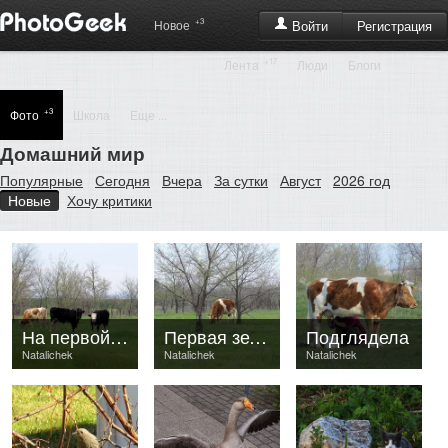
+3
Регистрация
Новое
Войти
+17
Лента
Люди
Блоги
+3
Фото
Школа
Еще ...
Домашний мир
Популярные
Сегодня
Вчера
За сутки
Август
2026 год
Новые
Хочу критики
На первой травке
Первая зелень
Подглядела
Natalichek
Natalichek
Natalichek