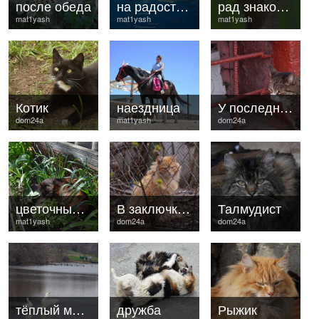
после обеда
на радость публики
рад знакомству
mat1yash
mat1yash
mat1yash
Котик
наездница
У последней черты
dom24a
mat1yash
dom24a
цветочный кот
В заключкении
Талмудист
mat1yash
dom24a
dom24a
тёплый март
дружба
Рыжик