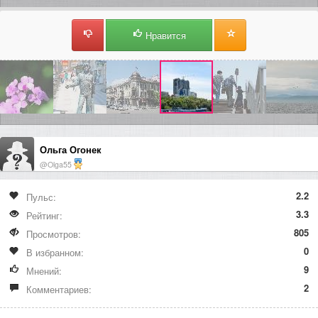
Нравится
Ольга Огонек
@Olga55
2.2
Пульс:
3.3
Рейтинг:
805
Просмотров:
0
В избранном:
9
Мнений:
2
Комментариев: