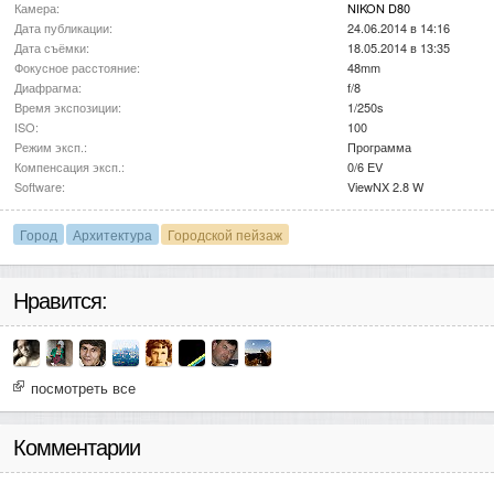
Камера:
NIKON D80
Дата публикации:
24.06.2014 в 14:16
Дата съёмки:
18.05.2014 в 13:35
Фокусное расстояние:
48mm
Диафрагма:
f/8
Время экспозиции:
1/250s
ISO:
100
Режим эксп.:
Программа
Компенсация эксп.:
0/6 EV
Software:
ViewNX 2.8 W
Город
Архитектура
Городской пейзаж
Нравится:
посмотреть все
Комментарии