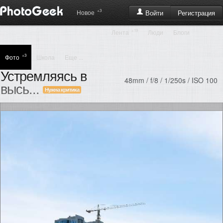
+3
Регистрация
Новое
Войти
+19
Лента
Люди
Блоги
+3
Фото
Школа
Еще ...
Устремляясь в
48mm / f/8 / 1/250s / ISO 100
высь...
Нужна критика