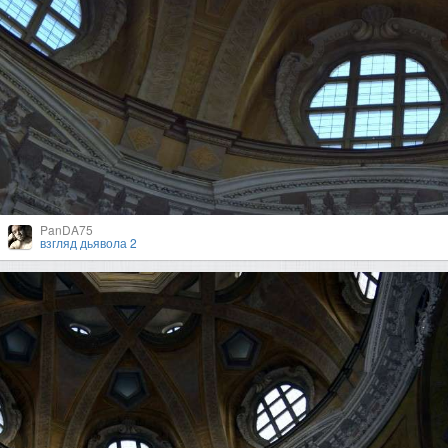
PanDA75
взгляд дьявола 2