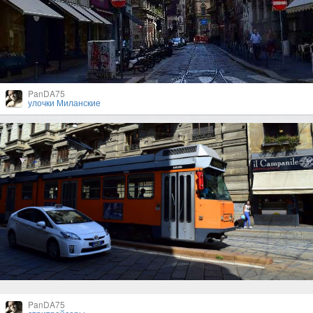
PanDA75
улочки Миланские
PanDA75