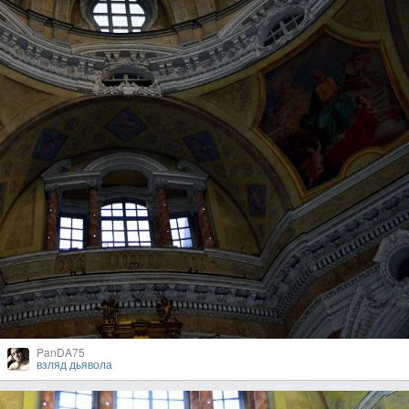
PanDA75
взляд дьявола