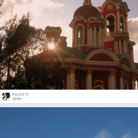
PanDA75
храм