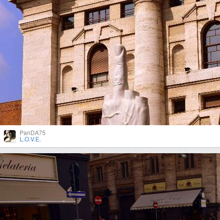
PanDA75
L.O.V.E.