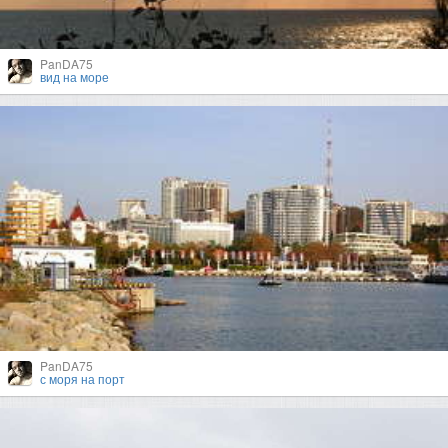
PanDA75
вид на море
PanDA75
с моря на порт