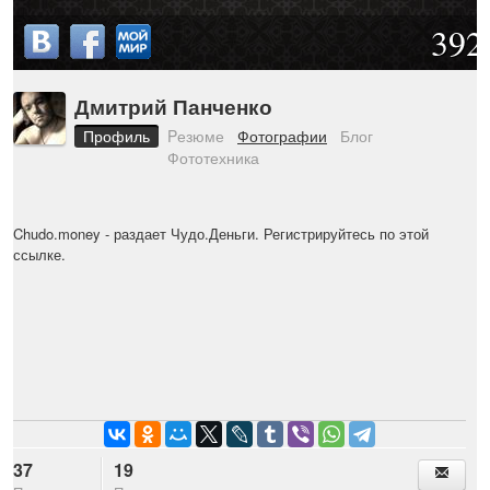
392
Дмитрий Панченко
Профиль
Pезюме
Фотографии
Блог
Фототехника
Chudo.money
- раздает Чудо.Деньги. Регистрируйтесь по этой
ссылке.
37
19