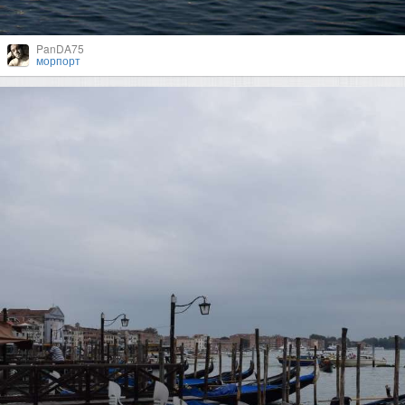
PanDA75
морпорт