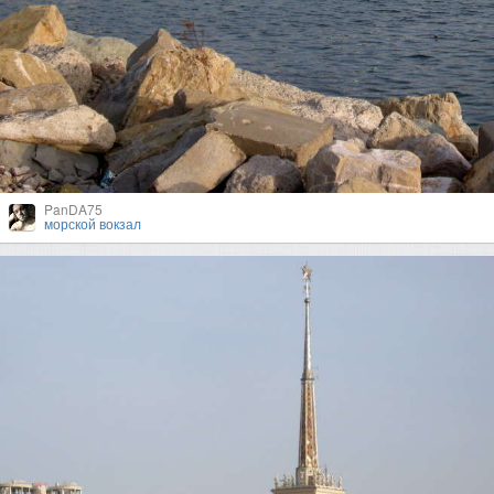
PanDA75
морской вокзал