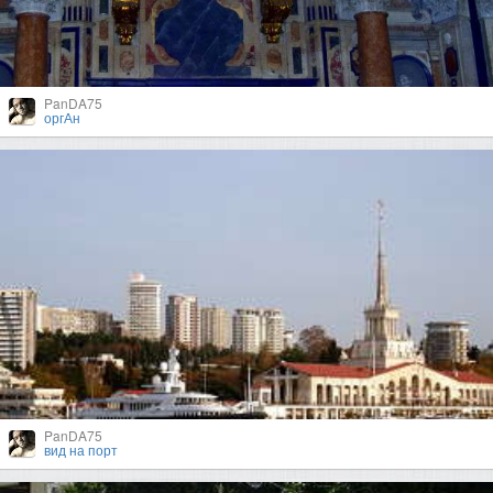
PanDA75
оргАн
PanDA75
вид на порт