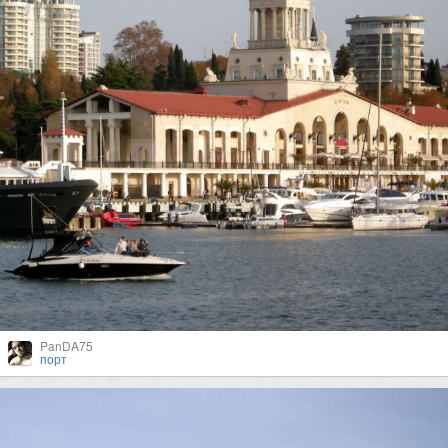
PanDA75
порт