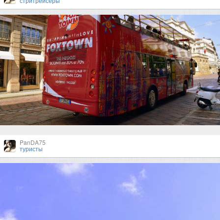
стритрейсеры
PanDA75
туристы