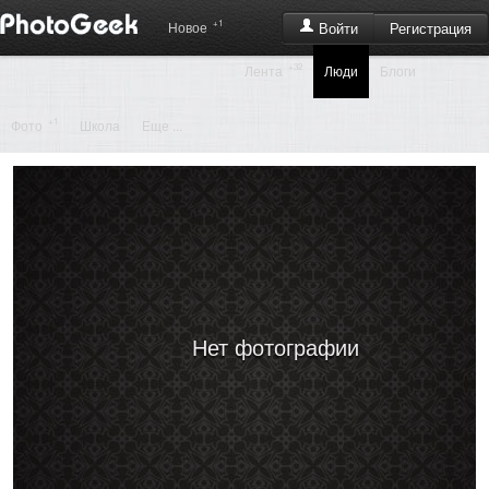
+1
Регистрация
Новое
Войти
+32
Лента
Люди
Блоги
+1
Фото
Школа
Еще ...
Нет фотографии