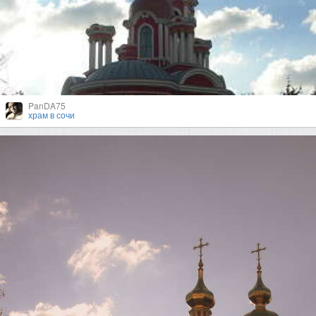
PanDA75
храм в сочи