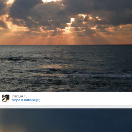
PanDA75
море в январе(2)