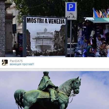
PanDA75
венеция против!!!