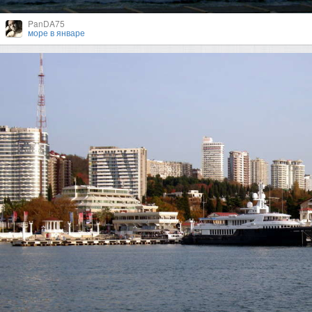
PanDA75
море в январе