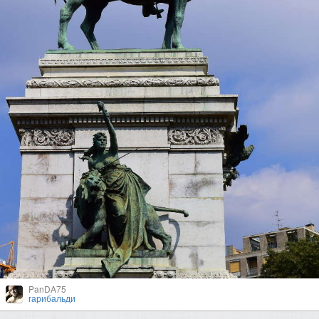
PanDA75
гарибальди