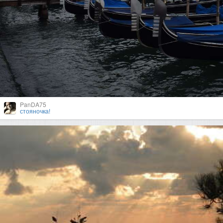
PanDA75
стояночка!