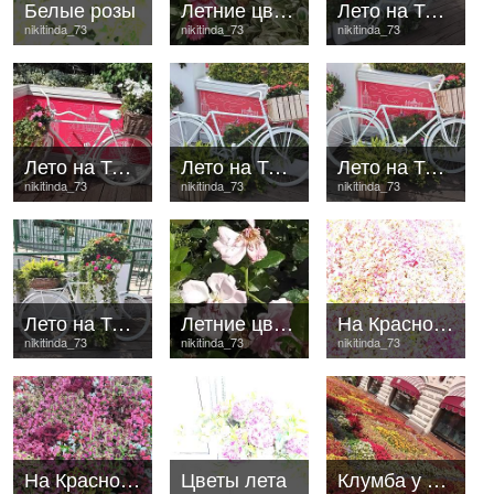
Белые розы
Летние цветочки
Лето на Тверской
nikitinda_73
nikitinda_73
nikitinda_73
Лето на Тверской
Лето на Тверской
Лето на Тверской
nikitinda_73
nikitinda_73
nikitinda_73
Лето на Тверской
Летние цветы
На Красной площади цветник
nikitinda_73
nikitinda_73
nikitinda_73
На Красной площади цветник
Цветы лета
Клумба у ГУМа