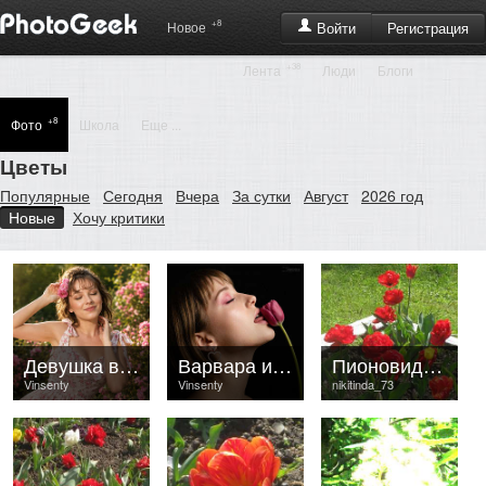
+8
Регистрация
Новое
Войти
+38
Лента
Люди
Блоги
+8
Фото
Школа
Еще ...
Цветы
Популярные
Сегодня
Вчера
За сутки
Август
2026 год
Новые
Хочу критики
Девушка в цветах
Варвара и аленький цветочек.
Пионовидные тюльпаны
Vinsenty
Vinsenty
nikitinda_73