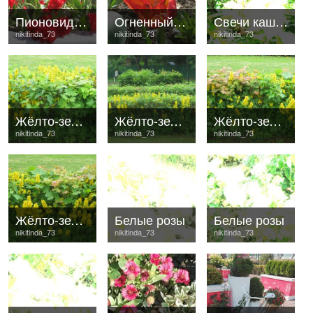
Пионовидные тюльпаны
Огненный тюльпан
Свечи каштана
nikitinda_73
nikitinda_73
nikitinda_73
Жёлто-зелёное лето
Жёлто-зелёное лето
Жёлто-зелёное лето
nikitinda_73
nikitinda_73
nikitinda_73
Жёлто-зелёное лето
Белые розы
Белые розы
nikitinda_73
nikitinda_73
nikitinda_73