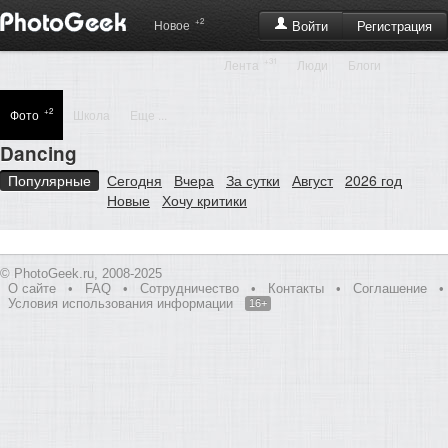
+2
Регистрация
Новое
Войти
+31
Лента
Люди
Блоги
+2
Фото
Школа
Еще ...
Dancing
Популярные
Сегодня
Вчера
За сутки
Август
2026 год
Новые
Хочу критики
© PhotoGeek.ru, 2008-2025
О сайте
•
FAQ
•
Сотрудничество
•
Контакты
•
Соглашение
•
Условия использования информации
16+