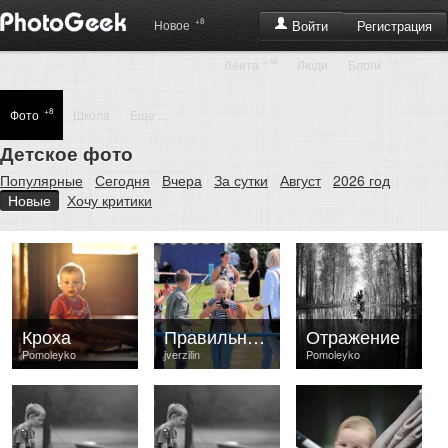
+8
Регистрация
Новое
Войти
+43
Лента
Люди
Блоги
+8
Фото
Школа
Еще ...
Детское фото
Популярные
Сегодня
Вчера
За сутки
Август
2026 год
Новые
Хочу критики
Кроха
Правильный ракурс
Отражение
Pomoleyko
jverzilin
Pomoleyko