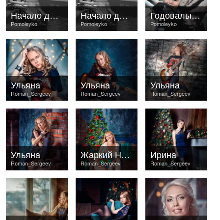
Начало дождя
Начало дождя
Годовалый малыш
Pomoleyko
Pomoleyko
Pomoleyko
Ульяна
Ульяна
Ульяна
Roman_Sergeev
Roman_Sergeev
Roman_Sergeev
Ульяна
Жаркий Новый Год
Ирина
Roman_Sergeev
Roman_Sergeev
Roman_Sergeev