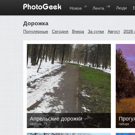
+9
+38
Люди
Новое
Лента
Дорожка
Популярные
Сегодня
Вчера
За сутки
Август
2026 
Апрельские дорожки
Прогул
nikitinda_73
raduga