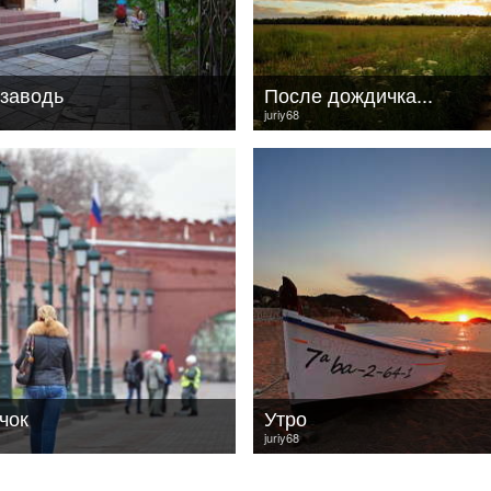
 заводь
После дождичка...
juriy68
чок
Утро
juriy68