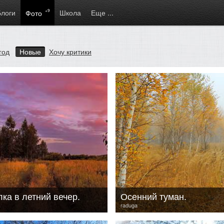
Блоги
+9
Школа
Еще ...
Фото
год
Новые
Хочу критики
ка в летний вечер.
Осенний туман.
raduga