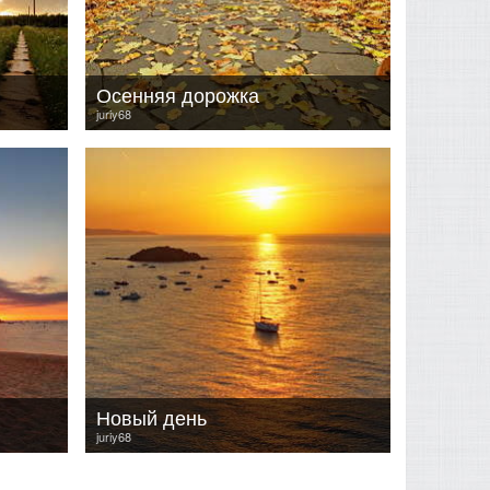
Осенняя дорожка
juriy68
Новый день
juriy68