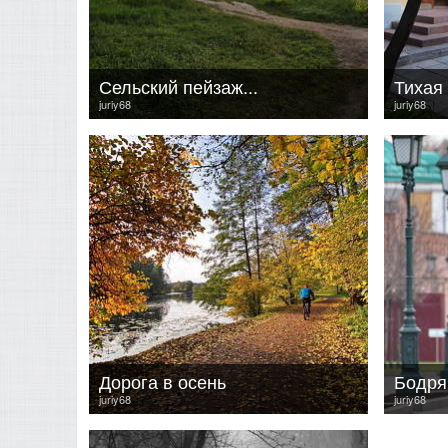
Сельский пейзаж...
Тихая
juriy68
juriy68
Дорога в осень
Бодря
juriy68
juriy68