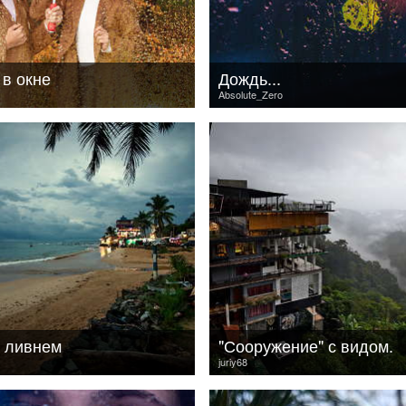
 в окне
Дождь...
Absolute_Zero
 ливнем
"Сооружение" с видом.
juriy68