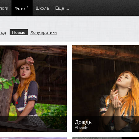
логи
+1
Школа
Еще ...
Фото
год
Новые
Хочу критики
Дождь
Vinsenty