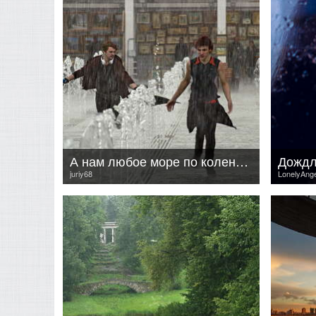
А нам любое море по колено...
Дождли
juriy68
LonelyAnge