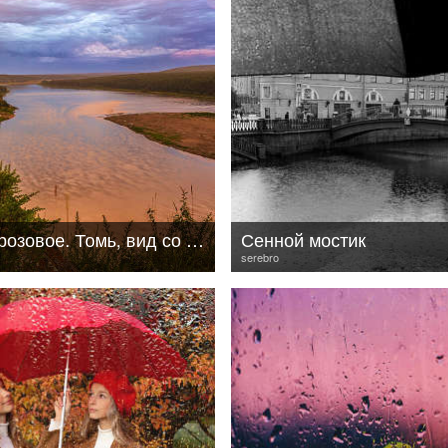
Предгрозовое. Томь, вид со скалы
Сенной мостик
serebro