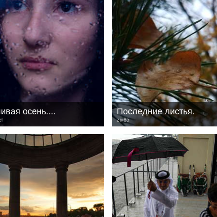
вая осень....
Последние листья.
l
ziv65