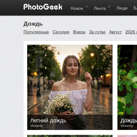
+1
+7
Люди
Б
Новое
Лента
Дождь
Популярные
Сегодня
Вчера
За сутки
Август
2026 
Летний дождь
Дождь
Vinsenty
Vinsenty