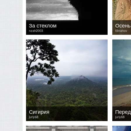
За стеклом
Осень
nzah2003
filmahov
Сигирия
Перед
juriy68
juriy68