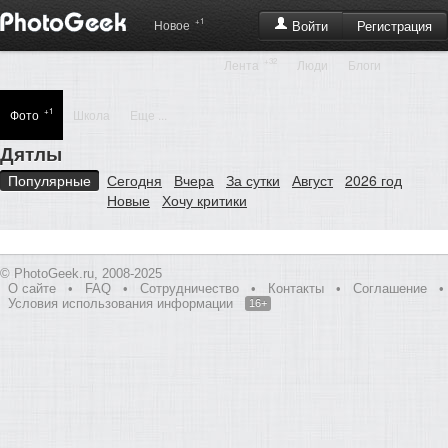
+1
Регистрация
Новое
Войти
+32
Лента
Люди
Блоги
+1
Фото
Школа
Еще ...
Дятлы
Популярные
Сегодня
Вчера
За сутки
Август
2026 год
Новые
Хочу критики
© PhotoGeek.ru, 2008-2025
О сайте
•
FAQ
•
Сотрудничество
•
Контакты
•
Соглашение
•
Условия использования информации
16+