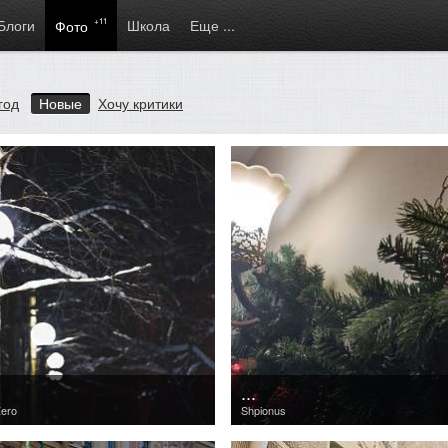
Блоги
+11
Школа
Еще ...
Фото
год
Новые
Хочу критики
...
Zero
Shpionus