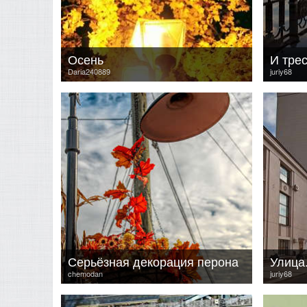
Осень
И тре
Daria240889
juriy68
Серьёзная декорация перона
Улица.
chemodan
juriy68