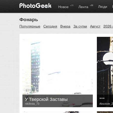
+11
+50
Люди
Новое
Лента
Фонарь
Популярные
Сегодня
Вчера
За сутки
Август
2026 
У Тверской Заставы
***
nikitinda_73
Absolute_