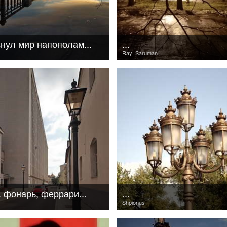
снул мир напополам...
...
Ray_Saruman
 фонарь, феррари...
...
Shpionus