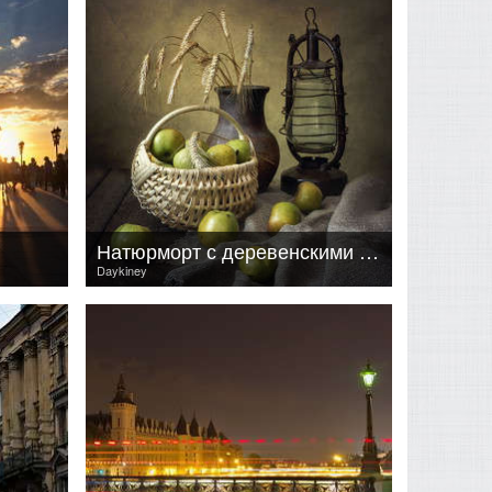
Натюрморт с деревенскими яблоками
Daykiney