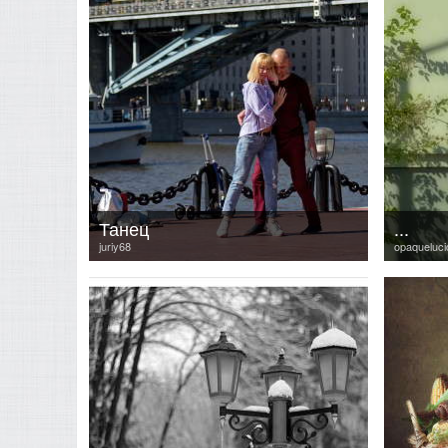
Танец
...
juriy68
opaqueluci