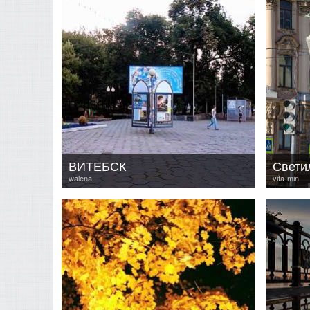
ВИТЕБСК
walena
vita-min