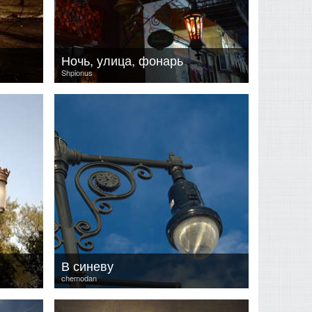
Ночь, улица, фонарь
Shpionus
В синеву
chemodan