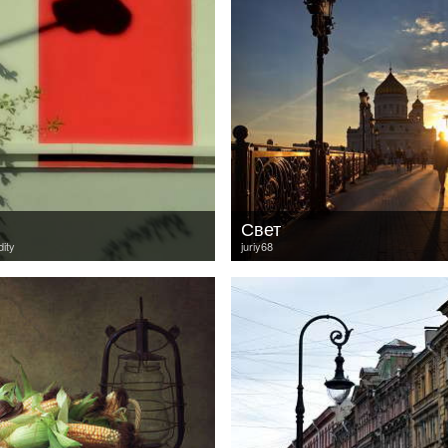
Свет
dity
juriy68