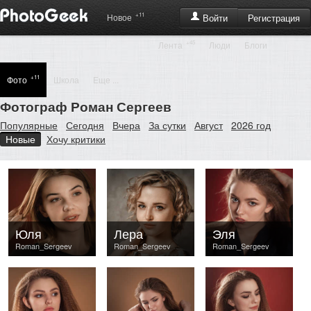
+11
Регистрация
Новое
Войти
+45
Лента
Люди
Блоги
+11
Фото
Школа
Еще ...
Фотограф Роман Сергеев
Популярные
Сегодня
Вчера
За сутки
Август
2026 год
Новые
Хочу критики
Юля
Лера
Эля
Roman_Sergeev
Roman_Sergeev
Roman_Sergeev