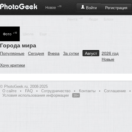
+10
Регистрация
Новое
Войти
+42
Лента
Люди
Блоги
+10
Фото
Школа
Еще ...
Города мира
Популярные
Сегодня
Вчера
За сутки
Август
2026 год
Новые
Хочу критики
© PhotoGeek.ru, 2008-2025
О сайте
•
FAQ
•
Сотрудничество
•
Контакты
•
Соглашение
•
Условия использования информации
16+