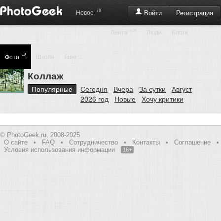
+8
Регистрация
Новое
Войти
+35
Лента
Люди
Блоги
+8
Фото
Школа
Еще ...
Коллаж
Популярные
Сегодня
Вчера
За сутки
Август
2026 год
Новые
Хочу критики
© PhotoGeek.ru, 2008-2025
О сайте
•
FAQ
•
Сотрудничество
•
Контакты
•
Соглашение
•
Условия использования информации
16+