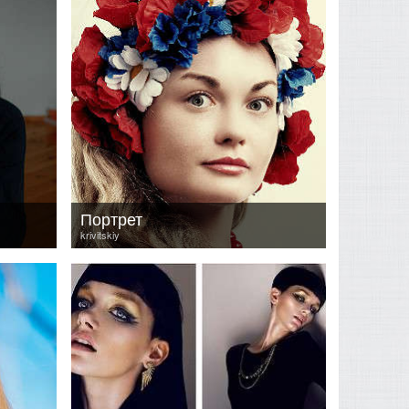
Портрет
krivitskiy