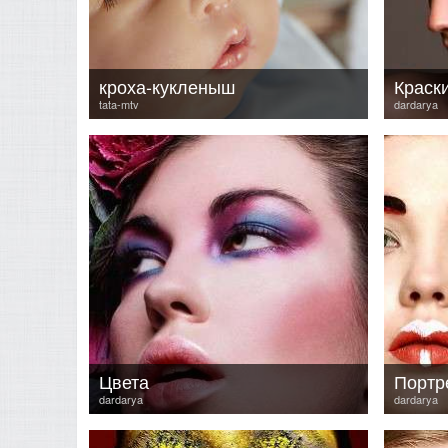
кроха-кукленыш
Краск
tata-mtv
dardarya
Цвета
Портр
dardarya
dardarya