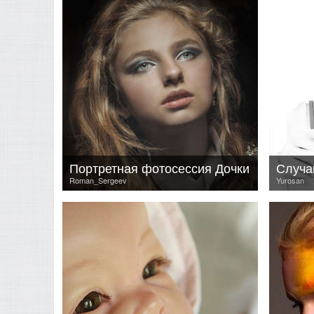
Портретная фотосессия Дочки
Случа
Roman_Sergeev
Yurosan