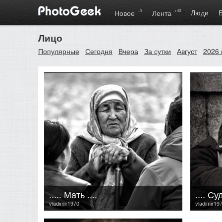
+9
+40
Люди
Новое
Лента
Лицо
Популярные
Сегодня
Вчера
За сутки
Август
2026 
..... Мать ....
.... Су
vladimir1970
vladimir19