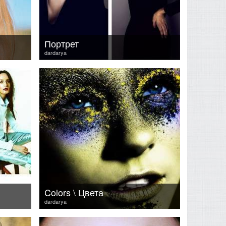
Портрет
dardarya
Colors \ Цвета
dardarya