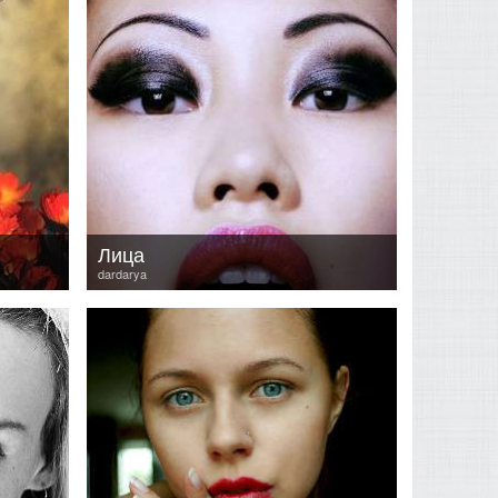
Лица
dardarya