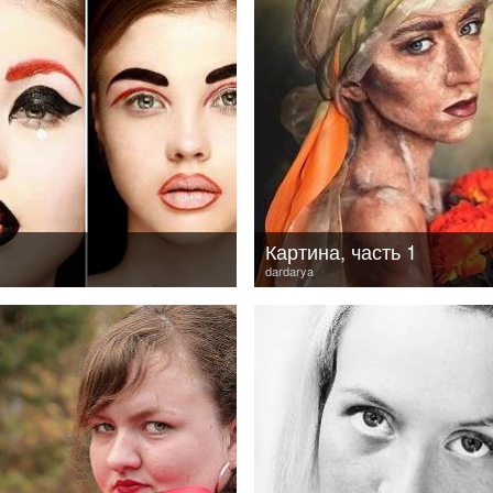
Картина, часть 1
dardarya