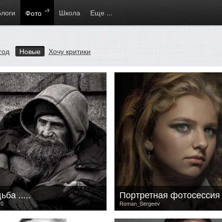
Блоги
+9
Школа
Еще ...
Фото
год
Новые
Хочу критики
дьба .....
Портретная фотосессия
70
Roman_Sergeev