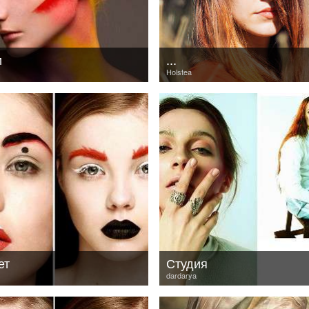
и
...
Holstea
ет
Студия
dardarya