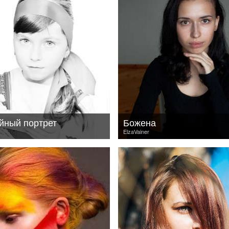
йный портрет
Божена
ElzaVainer