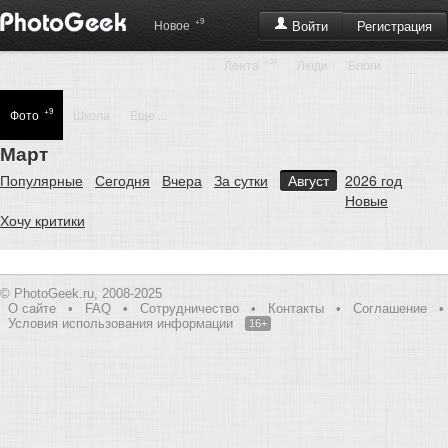
+9
Регистрация
Новое
Войти
+34
Лента
Люди
Блоги
+9
Фото
Школа
Еще ...
Март
Популярные
Сегодня
Вчера
За сутки
Август
2026 год
Новые
Хочу критики
© PhotoGeek.ru, 2008-2025
О сайте
•
FAQ
•
Сотрудничество
•
Контакты
•
Соглашение
•
Условия использования информации
16+