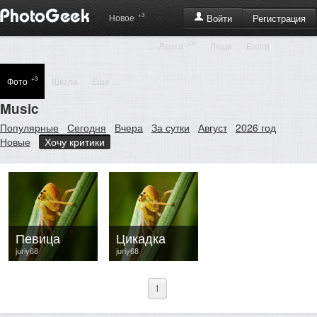
+3
Регистрация
Новое
Войти
+34
Лента
Люди
Блоги
+3
Фото
Школа
Еще ...
Music
Популярные
Сегодня
Вчера
За сутки
Август
2026 год
Новые
Хочу критики
Певица
Цикадка
juriy68
juriy68
1