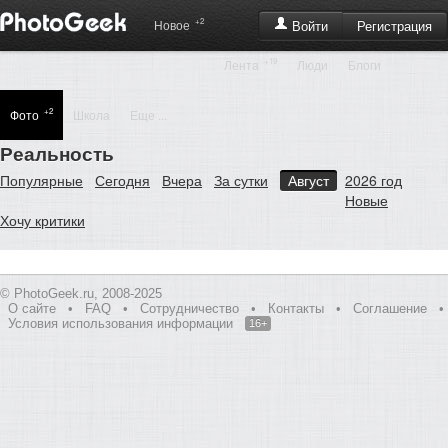
+2
Регистрация
Новое
Войти
+19
Лента
Люди
Блоги
+2
Фото
Школа
Еще ...
Реальность
Популярные
Сегодня
Вчера
За сутки
Август
2026 год
Новые
Хочу критики
© PhotoGeek.ru, 2008-2025
О сайте
•
FAQ
•
Сотрудничество
•
Контакты
•
Соглашение
•
Условия использования информации
16+