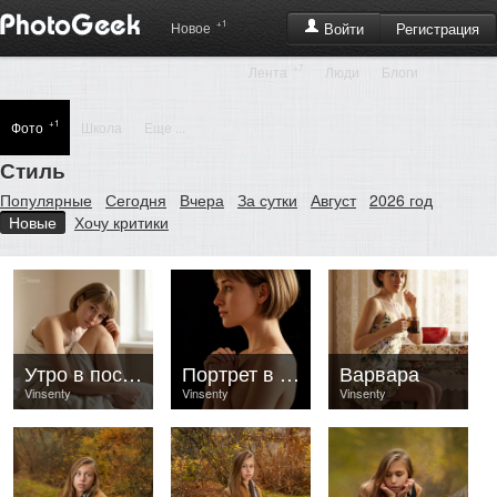
+1
Регистрация
Новое
Войти
+7
Лента
Люди
Блоги
+1
Фото
Школа
Еще ...
Стиль
Популярные
Сегодня
Вчера
За сутки
Август
2026 год
Новые
Хочу критики
Утро в постели
Портрет в профиль
Варвара
Vinsenty
Vinsenty
Vinsenty