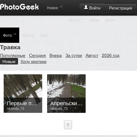
+1
Регистрация
Новое
Войти
+2
Лента
Люди
Блоги
+1
Фото
Школа
Еще ...
Травка
Популярные
Сегодня
Вчера
За сутки
Август
2026 год
Новые
Хочу критики
Первые проталины
Апрельские дорожки
nikitinda_73
nikitinda_73
1