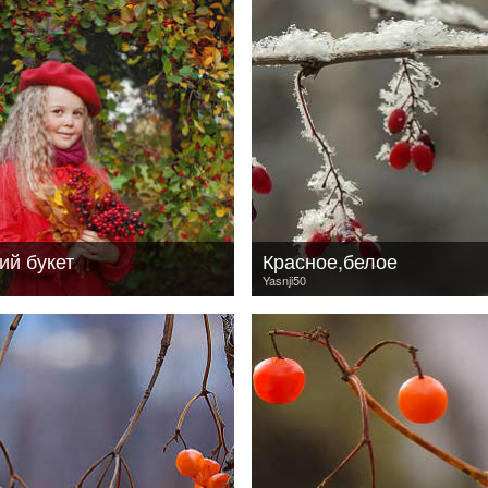
ий букет
Красное,белое
Yasnji50