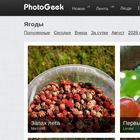
+8
+34
Люди
Новое
Лента
Ягоды
Популярные
Сегодня
Вчера
За сутки
Август
2026 
Запах лета
Первы
Marina88
Loralar