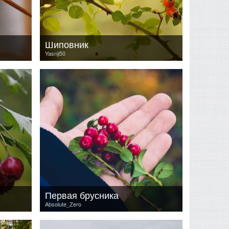
Шиповник
Yasnji50
Первая брусника
Absolute_Zero