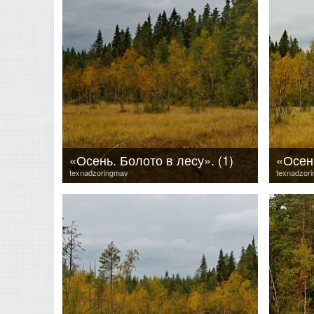
«Осень. Болото в лесу». (1)
«Осень
texnadzoringmav
texnadzor