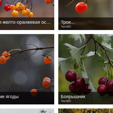
Красно-желто-оранжевая осень
Трое...
Yasnji50
ие ягоды
Боярышник
Yasnji50