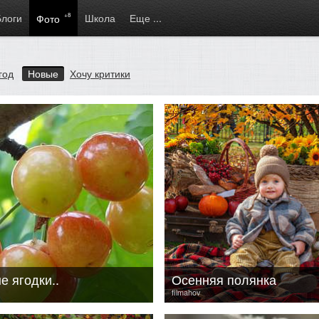
Блоги
+8
Школа
Еще ...
Фото
год
Новые
Хочу критики
е ягодки..
Осенняя полянка
filmahov