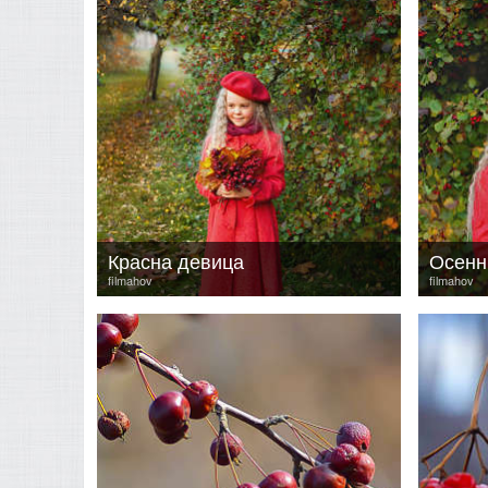
Красна девица
Осенн
filmahov
filmahov