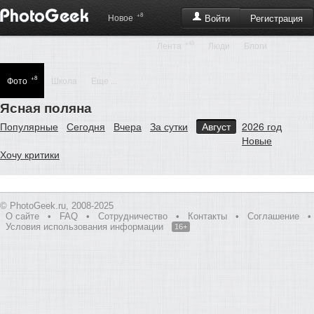
+8
Регистрация
Новое
Войти
+43
Лента
Люди
Блоги
+8
Фото
Школа
Еще ...
Ясная поляна
Популярные
Сегодня
Вчера
За сутки
Август
2026 год
Новые
Хочу критики
© PhotoGeek.ru, 2008-2025
О сайте
•
FAQ
•
Сотрудничество
•
Контакты
•
Соглашение
•
Условия использования информации
16+