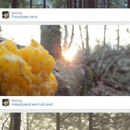
Balrog
Панорама леса
Balrog
Неведомый желтый гриб