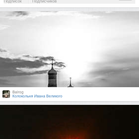
Подписок
Подписчиков
Balrog
Колокольня Ивана Великого