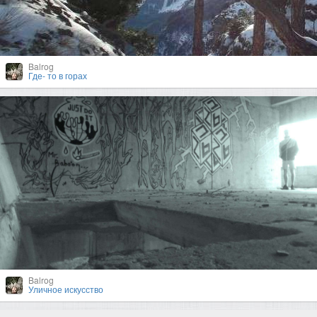
Balrog
Где- то в горах
Balrog
Уличное искусство