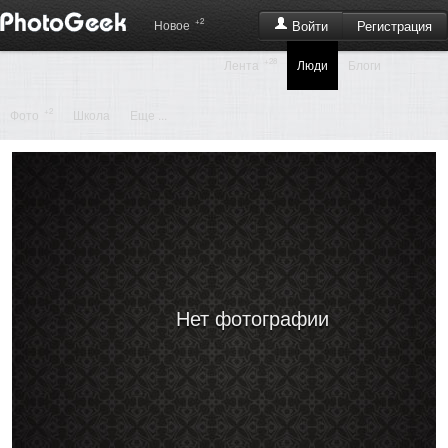
+2
Регистрация
Новое
Войти
+28
Лента
Люди
Блоги
+2
Фото
Школа
Еще ...
Нет фотографии