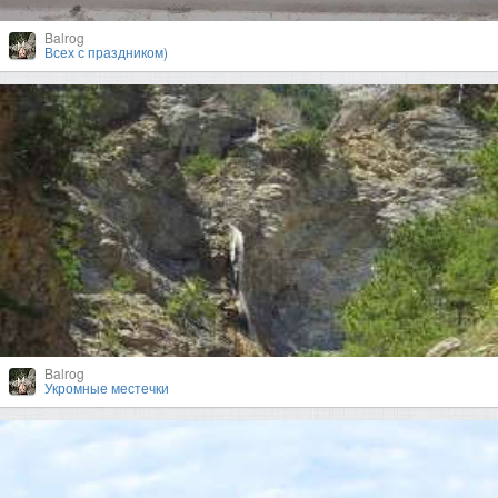
Balrog
Всех с праздником)
Balrog
Укромные местечки