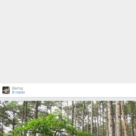
Balrog
В горах