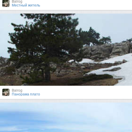
Balrog
Местный житель
Balrog
Панорама плато