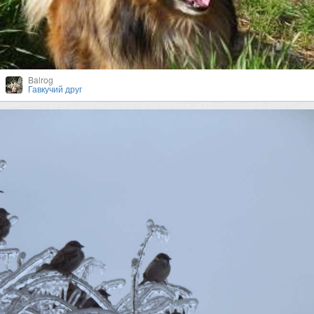
Balrog
Гавкучий друг