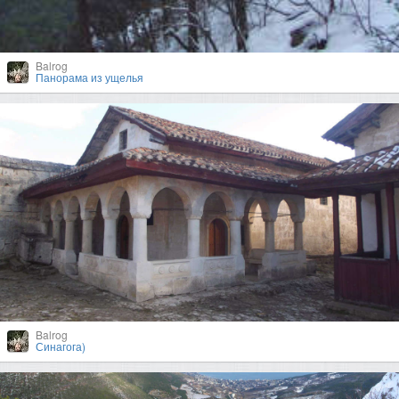
Balrog
Панорама из ущелья
Balrog
Синагога)