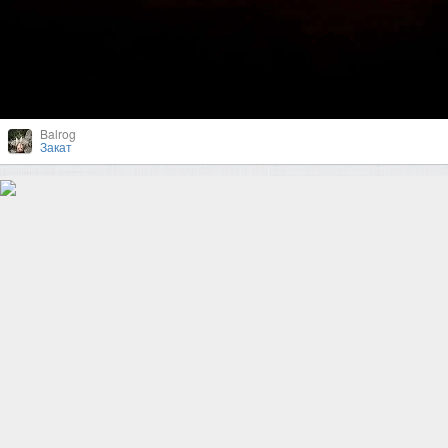
Balrog
Закат