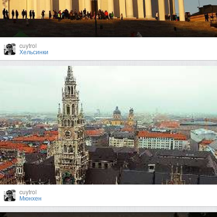
cuytrol
Хельсинки
cuytrol
Мюнхен