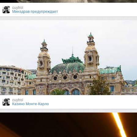
cuytrol
Минздрав предупреждает
cuytrol
Казино Монте-Карло