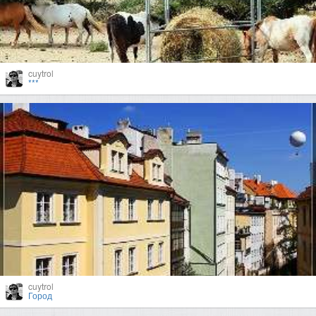
cuytrol
***
cuytrol
Город