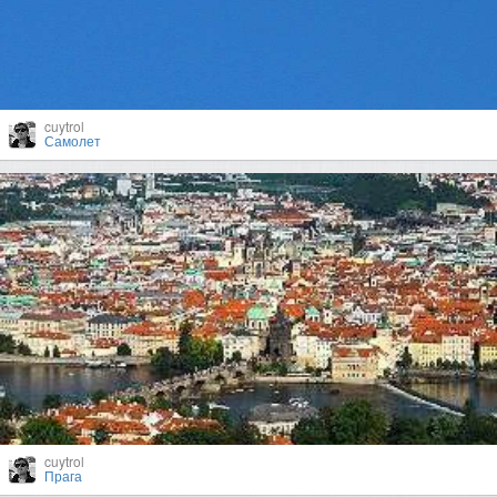
cuytrol
Самолет
cuytrol
Прага