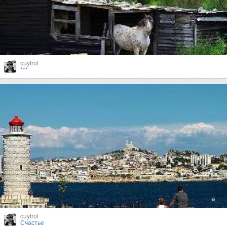
cuytrol
***
cuytrol
Счастье