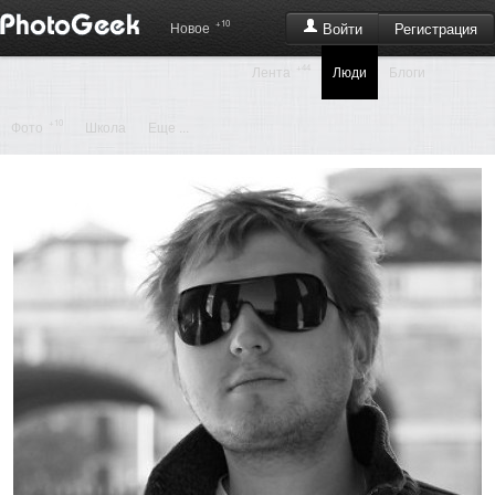
+10
Регистрация
Новое
Войти
+44
Лента
Люди
Блоги
+10
Фото
Школа
Еще ...