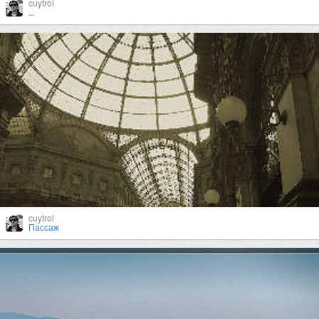
cuytrol
...
cuytrol
Пассаж