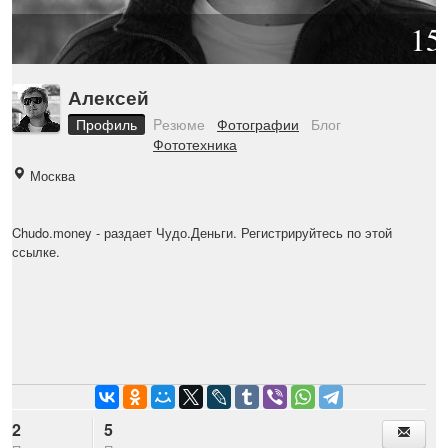
15
Алексей
Профиль
Pезюме
Фотографии
Блог
Фототехника
Москва
Chudo.money
- раздает Чудо.Деньги. Регистрируйтесь по этой
ссылке.
2
5