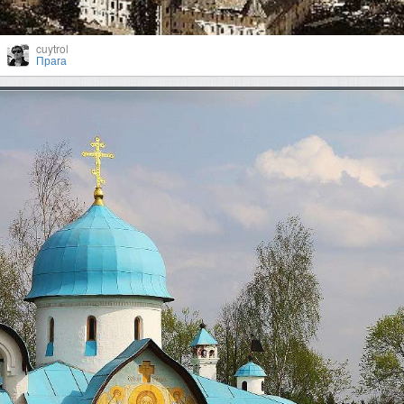
cuytrol
Прага