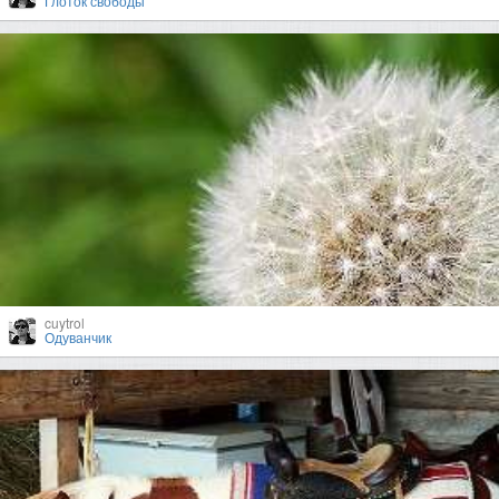
Глоток свободы
cuytrol
Одуванчик