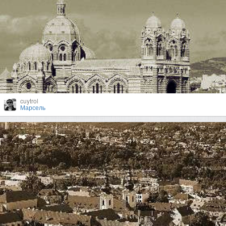
cuytrol
Марсель