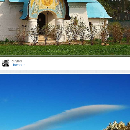
cuytrol
Часовня