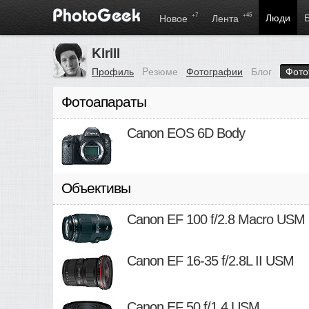
+7
+45
Люди
Новое
Лента
Kirill
Профиль
Pезюме
Фотографии
Блог
Фото
Фотоапараты
Canon EOS 6D Body
Объективы
Canon EF 100 f/2.8 Macro USM
Canon EF 16-35 f/2.8L II USM
Canon EF 50 f/1.4 USM